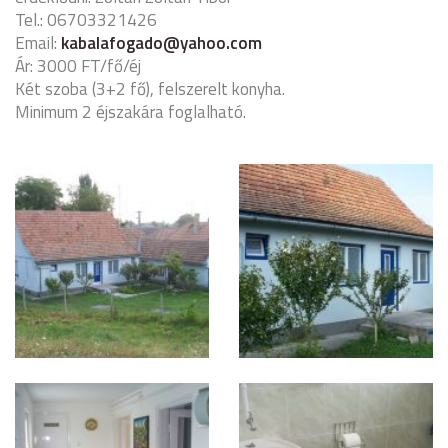
Tel.: 06703321426
Email:
kabalafogado@yahoo.com
Ár: 3000 FT/fő/éj
Két szoba (3+2 fő), felszerelt konyha.
Minimum 2 éjszakára foglalható.