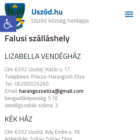
Eszköztár megnyitása
Falusi szálláshely
LIZABELLA VENDÉGHÁZ
Cím: 6332 Uszód, Határ u. 17.
Tulajdonos: Prácza-Harangozó Eliza
Tel.: 06205026265
Email:
harangozoeliza@gmail.com
beogadóképesség: 5 fő
vendégszobák száma: 3
KÉK HÁZ
Cím: 6332 Uszód, Ady Endre u. 18.
érdeklődni: Zoltán Zoltán Tibor