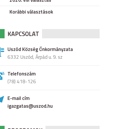
2026. évi választás
Korábbi választások
KAPCSOLAT
Uszód Község Önkormányzata
6332 Uszód, Árpád u. 9. sz
Telefonszám
(78) 418-126
E-mail cím
igazgatas@uszod.hu