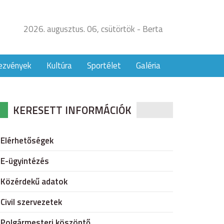
2026. augusztus. 06, csütörtök - Berta
ezvények
Kultúra
Sportélet
Galéria
KERESETT INFORMÁCIÓK
Elérhetőségek
E-ügyintézés
Közérdekű adatok
Civil szervezetek
Polgármesteri köszöntő