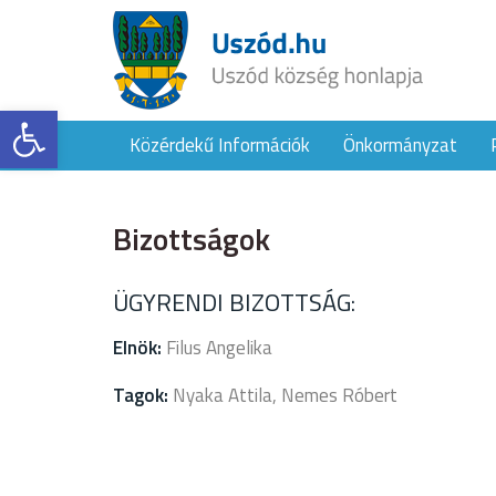
Eszköztár megnyitása
Közérdekű Információk
Önkormányzat
Bizottságok
ÜGYRENDI BIZOTTSÁG:
Elnök:
Filus Angelika
Tagok:
Nyaka Attila, Nemes Róbert