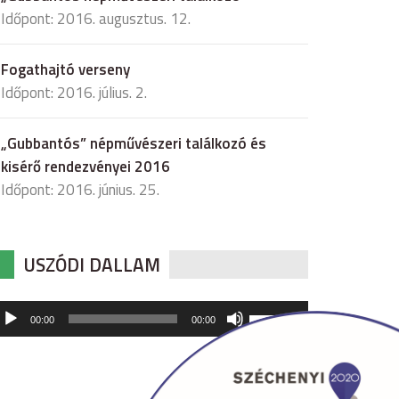
Időpont: 2016. augusztus. 12.
Fogathajtó verseny
Időpont: 2016. július. 2.
„Gubbantós” népművészeri találkozó és
kisérő rendezvényei 2016
Időpont: 2016. június. 25.
USZÓDI DALLAM
udió
A
00:00
00:00
hangerő
játszó
növeléséhez,
illetőleg
csökkentéséhez
a