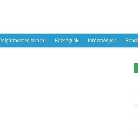
Polgármesteri hivatal
Községünk
Intézmények
Rend