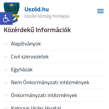
Eszköztár megnyitása
Közérdekű Információk
Alapítványok
Civil szervezetek
Egyházak
Nem Önkormányzati intézmények
Önkormányzati intézmények
Kalocsai Járási Hivatal