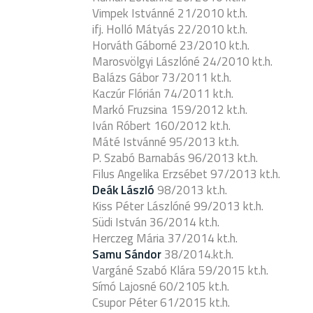
Vimpek Istvánné 21/2010 kt.h.
ifj. Holló Mátyás 22/2010 kt.h.
Horváth Gáborné 23/2010 kt.h.
Marosvölgyi Lászlóné 24/2010 kt.h.
Balázs Gábor 73/2011 kt.h.
Kaczúr Flórián 74/2011 kt.h.
Markó Fruzsina 159/2012 kt.h.
Iván Róbert 160/2012 kt.h.
Máté Istvánné 95/2013 kt.h.
P. Szabó Barnabás 96/2013 kt.h.
Filus Angelika Erzsébet 97/2013 kt.h.
Deák László
98/2013 kt.h.
Kiss Péter Lászlóné 99/2013 kt.h.
Südi István 36/2014 kt.h.
Herczeg Mária 37/2014 kt.h.
Samu Sándor
38/2014.kt.h.
Vargáné Szabó Klára 59/2015 kt.h.
Símó Lajosné 60/2105 kt.h.
Csupor Péter 61/2015 kt.h.