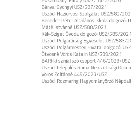
Posztobányi Károly USZ/714-2/2020
Bányai Gyöngyi USZ/587/2021
Uszódi Háziorvosi Szolgálat USZ/582/20
Benedek Péter Általános Iskola dolgozói
Máté Istvánné USZ/588/2021
Kék-Sziget Óvoda dolgozói USZ/585/202
Uszódi Polgárőrség Egyesület USZ/583/
Uszódi Polgármesteri Hivatal dolgozói U
Ötvösné Vörös Katalin USZ/589/2021
BARI(k) színjátszó csoport 446/2023/USZ
Uszód Település Roma Nemzetiségi Önk
Vörös Zoltánné 445/2023/USZ
Uszódi Rozmaring Hagyományőrző Népda