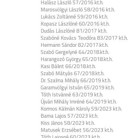
Halász László 57/2016 kt.h.
Marosvölgyi László 58/2016 kt.h.
Lukács Zoltánné 59/2016 kt.h.
Kopasz Lászlóné 60/2016 kt.h.
Dudás Lászlóné 81/2017 kt.h.
Szabóné Kovács Teodóra 83/2017 kt.h.
Hermann Sándor 82/2017.kt.h.
Szabó Gergelyné 64/2018.kt.h.
Harangozó György 65/2018.kt.h.
Kasi Bálint 66/2018.kt.h.
Szabó Mátyás 67/2018.kt.h.
Dr. Szalma Mihály 66/2019 kt.h.
Garamvölgyi István 65/2019 kt.h.
Tóth Istvánné 63/2019 kt.h.
Újvári Mihály Imréné 64/2019 kt.h.
Kormos Kálmán Károly 59/2023 kt.h.
Barna Lajos 57/2023 kt.h.
Kiss János 58/2023 kt.h.
Matusek Erzsébet 56/2023 kt.h.
Tóth Lajosné 60/2023 kt.h.