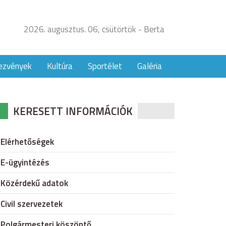
2026. augusztus. 06, csütörtök - Berta
ezvények
Kultúra
Sportélet
Galéria
KERESETT INFORMÁCIÓK
Elérhetőségek
E-ügyintézés
Közérdekű adatok
Civil szervezetek
Polgármesteri köszöntő