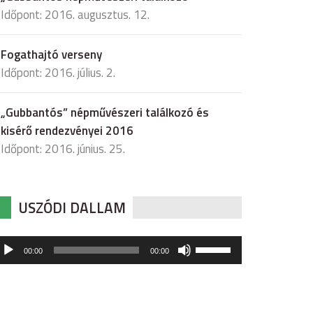
Időpont: 2016. augusztus. 12.
Fogathajtó verseny
Időpont: 2016. július. 2.
„Gubbantós” népművészeri találkozó és
kisérő rendezvényei 2016
Időpont: 2016. június. 25.
USZÓDI DALLAM
udió
A
00:00
00:00
hangerő
játszó
növeléséhez,
illetőleg
csökkentéséhez
a