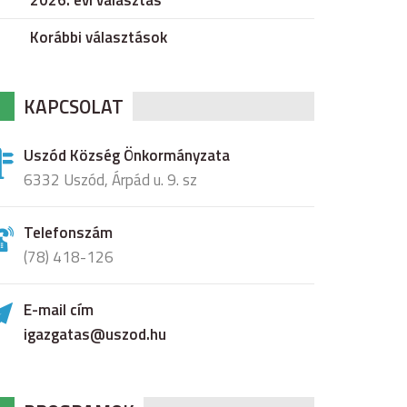
2026. évi választás
Korábbi választások
KAPCSOLAT
Uszód Község Önkormányzata
6332 Uszód, Árpád u. 9. sz
Telefonszám
(78) 418-126
E-mail cím
igazgatas@uszod.hu