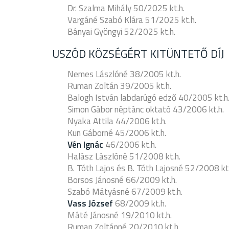
Dr. Szalma Mihály 50/2025 kt.h.
Vargáné Szabó Klára 51/2025 kt.h.
Bányai Gyöngyi 52/2025 kt.h.
USZÓD KÖZSÉGÉRT KITÜNTETŐ DÍJ
Nemes Lászlóné 38/2005 kt.h.
Ruman Zoltán 39/2005 kt.h.
Balogh István labdarúgó edző 40/2005 kt.h
Simon Gábor néptánc oktató 43/2006 kt.h.
Nyaka Attila 44/2006 kt.h.
Kun Gáborné 45/2006 kt.h.
Vén Ignác
46/2006 kt.h.
Halász Lászlóné 51/2008 kt.h.
B. Tóth Lajos és B. Tóth Lajosné 52/2008 kt.
Borsos Jánosné 66/2009 kt.h.
Szabó Mátyásné 67/2009 kt.h.
Vass József
68/2009 kt.h.
Máté Jánosné 19/2010 kt.h.
Ruman Zoltánné 20/2010 kt.h.