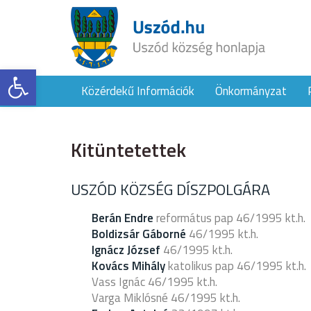
Eszköztár megnyitása
Közérdekű Információk
Önkormányzat
Kitüntetettek
USZÓD KÖZSÉG DÍSZPOLGÁRA
Berán Endre
református pap 46/1995 kt.h.
Boldizsár Gáborné
46/1995 kt.h.
Ignácz József
46/1995 kt.h.
Kovács Mihály
katolikus pap 46/1995 kt.h.
Vass Ignác 46/1995 kt.h.
Varga Miklósné 46/1995 kt.h.