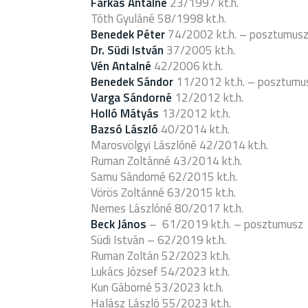
Farkas Antalné
23/1997 kt.h.
Tóth Gyuláné 58/1998 kt.h.
Benedek Péter
74/2002 kt.h. – posztumus
Dr. Südi István
37/2005 kt.h.
Vén Antalné
42/2006 kt.h.
Benedek Sándor
11/2012 kt.h. – posztumu
Varga Sándorné
12/2012 kt.h.
Holló Mátyás
13/2012 kt.h.
Bazsó László
40/2014 kt.h.
Marosvölgyi Lászlóné 42/2014 kt.h.
Ruman Zoltánné 43/2014 kt.h.
Samu Sándorné 62/2015 kt.h.
Vörös Zoltánné 63/2015 kt.h.
Nemes Lászlóné 80/2017 kt.h.
Beck János
– 61/2019 kt.h. – posztumusz
Südi István – 62/2019 kt.h.
Ruman Zoltán 52/2023 kt.h.
Lukács József 54/2023 kt.h.
Kun Gáborné 53/2023 kt.h.
Halász László 55/2023 kt.h.