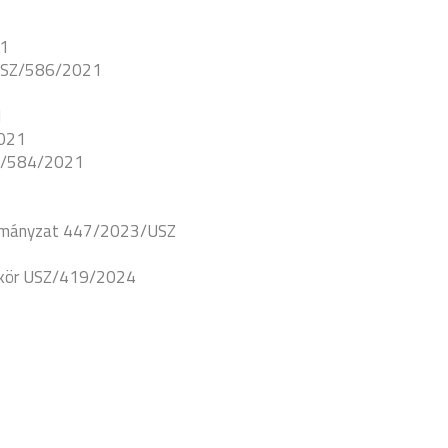
21
 USZ/586/2021
1
2021
SZ/584/2021
ormányzat 447/2023/USZ
lkör USZ/419/2024