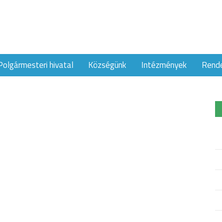
Polgármesteri hivatal
Községünk
Intézmények
Rend