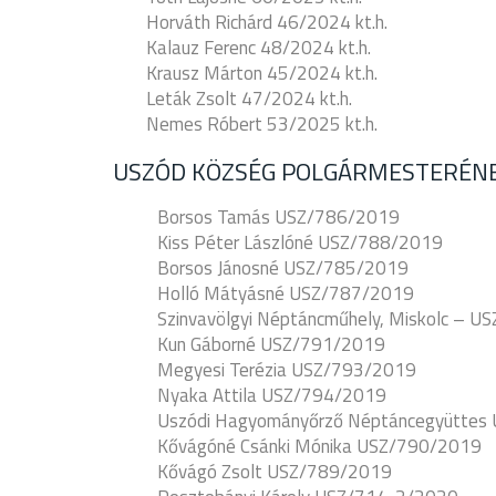
Horváth Richárd 46/2024 kt.h.
Kalauz Ferenc 48/2024 kt.h.
Krausz Márton 45/2024 kt.h.
Leták Zsolt 47/2024 kt.h.
Nemes Róbert 53/2025 kt.h.
USZÓD KÖZSÉG POLGÁRMESTERÉNE
Borsos Tamás USZ/786/2019
Kiss Péter Lászlóné USZ/788/2019
Borsos Jánosné USZ/785/2019
Holló Mátyásné USZ/787/2019
Szinvavölgyi Néptáncműhely, Miskolc – 
Kun Gáborné USZ/791/2019
Megyesi Terézia USZ/793/2019
Nyaka Attila USZ/794/2019
Uszódi Hagyományőrző Néptáncegyüttes
Kővágóné Csánki Mónika USZ/790/2019
Kővágó Zsolt USZ/789/2019