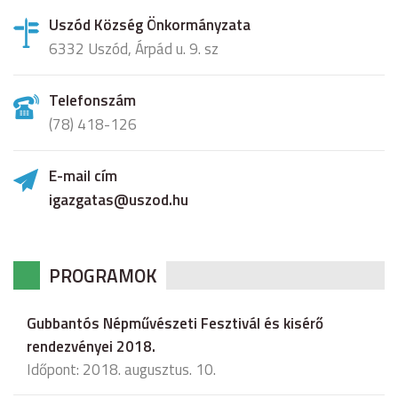
Uszód Község Önkormányzata
6332 Uszód, Árpád u. 9. sz
Telefonszám
(78) 418-126
E-mail cím
igazgatas@uszod.hu
PROGRAMOK
Gubbantós Népművészeti Fesztivál és kisérő
rendezvényei 2018.
Időpont: 2018. augusztus. 10.