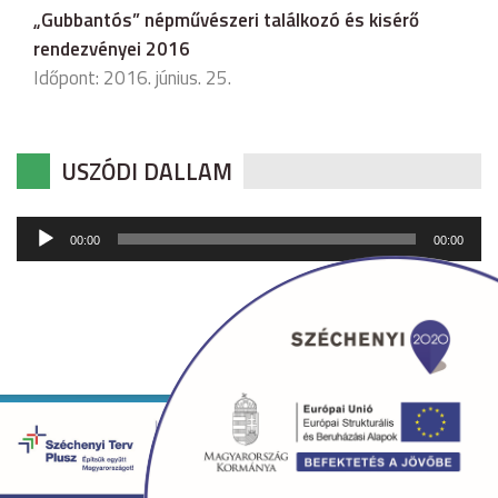
„Gubbantós” népművészeri találkozó és kisérő
rendezvényei 2016
Időpont: 2016. június. 25.
USZÓDI DALLAM
Audió
00:00
00:00
lejátszó
Copyright © 2026 uszod.hu Minden jog fenntartva. •
Készítette:
fridrik.me