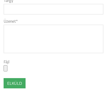
Tárgy
Üzenet
*
Fájl
Engedélyeze
fájl
típusok:
pdf,
jpg,
png,
zip,