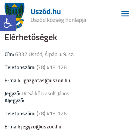
Eszköztár megnyitása
Elérhetőségek
Cím:
6332 Uszód, Árpád u. 9. sz.
Telefonszám:
(78) 418-126
E-mail:
igazgatas@uszod.hu
Jegyző:
Dr. Sárközi Zsolt János
Aljegyző:
–
Telefonszám:
(78) 418-126
E-mail:
jegyzo@uszod.hu