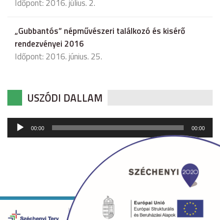
Időpont: 2016. július. 2.
„Gubbantós” népművészeri találkozó és kisérő
rendezvényei 2016
Időpont: 2016. június. 25.
USZÓDI DALLAM
Audió
00:00
00:00
lejátszó
Copyright © 2026 uszod.hu Minden jog fenntartva. •