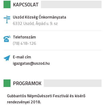
KAPCSOLAT
Uszód Község Önkormányzata
6332 Uszód, Árpád u. 9. sz
Telefonszám
(78) 418-126
E-mail cím
igazgatas@uszod.hu
PROGRAMOK
Gubbantós Népművészeti Fesztivál és kisérő
rendezvényei 2018.