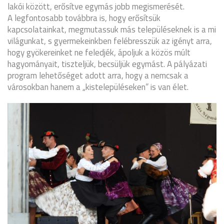
lakói között, erősítve egymás jobb megismerését.
A legfontosabb továbbra is, hogy erősítsük
kapcsolatainkat, megmutassuk más településeknek is a mi
világunkat, s gyermekeinkben felébresszük az igényt arra,
hogy gyökereinket ne feledjék, ápoljuk a közös múlt
hagyományait, tiszteljük, becsüljük egymást. A pályázati
program lehetőséget adott arra, hogy a nemcsak a
városokban hanem a „kistelepüléseken” is van élet.