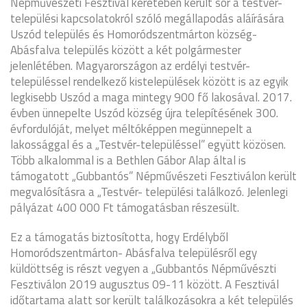
Népművészeti Fesztivál keretében került sor a testvér-
települési kapcsolatokról szóló megállapodás aláírására
Uszód település és Homoródszentmárton község-
Abásfalva település között a két polgármester
jelenlétében. Magyarországon az erdélyi testvér-
településsel rendelkező kistelepülések között is az egyik
legkisebb Uszód a maga mintegy 900 fő lakosával. 2017.
évben ünnepelte Uszód község újra telepítésének 300.
évfordulóját, melyet méltóképpen megünnepelt a
lakossággal és a „Testvér-településsel” együtt közösen.
Több alkalommal is a Bethlen Gábor Alap által is
támogatott „Gubbantós” Népművészeti Fesztiválon került
megvalósításra a „Testvér- települési találkozó. Jelenlegi
pályázat 400 000 Ft támogatásban részesült.
Ez a támogatás biztosította, hogy Erdélyből
Homoródszentmárton- Abásfalva településről egy
küldöttség is részt vegyen a „Gubbantós Népművészti
Fesztiválon 2019 augusztus 09-11 között. A Fesztivál
időtartama alatt sor került találkozásokra a két település