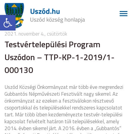
Eszköztár megnyitása
2021. november 4., csütörtök
Testvértelepülési Program
Uszódon – TTP-KP-1-2019/1-
000130
Uszód Községi Önkormányzat már több éve megrendezi
Gubbantós Népművészeti Fesztivált nagy sikerrel. Az
önkormányzat az ezeken a fesztiválokon résztvevő
csoportokkal és településekkel rendszeres kapcsolatot
tart. Már több ízben kezdeményezte testvér-települési
kapcsolat felvételt határon túli településekkel, amely
2014. évben sikerrel járt. A 2016. évben a „Gubbantós”