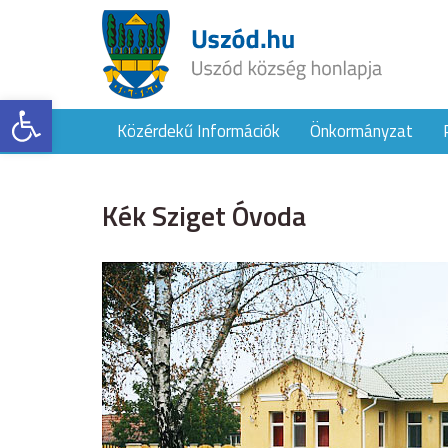
Eszköztár megnyitása
Közérdekű Információk
Önkormányzat
Kék Sziget Óvoda