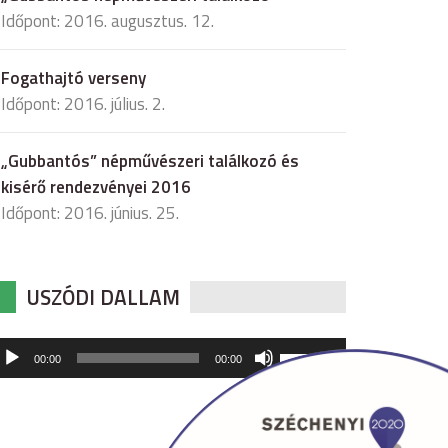
Időpont: 2016. augusztus. 12.
Fogathajtó verseny
Időpont: 2016. július. 2.
„Gubbantós” népművészeri találkozó és
kisérő rendezvényei 2016
Időpont: 2016. június. 25.
USZÓDI DALLAM
udió
A
00:00
00:00
hangerő
játszó
növeléséhez,
illetőleg
csökkentéséhez
a