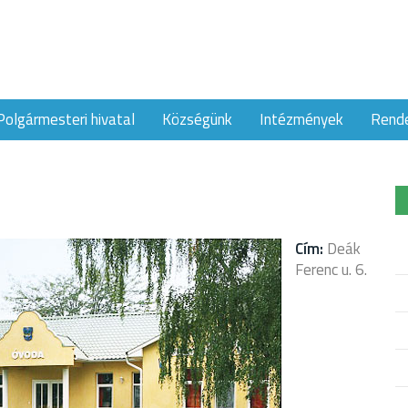
Polgármesteri hivatal
Községünk
Intézmények
Rend
Cím:
Deák
Ferenc u. 6.