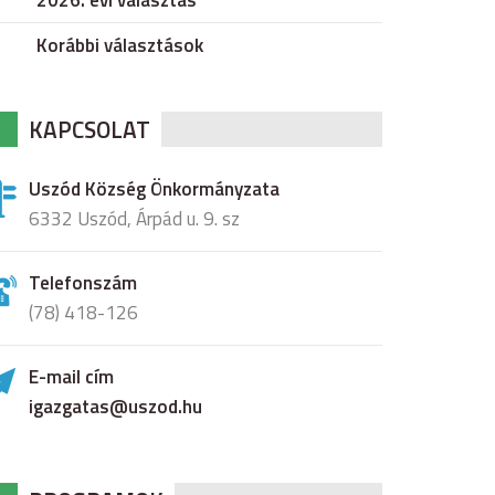
2026. évi választás
Korábbi választások
KAPCSOLAT
Uszód Község Önkormányzata
6332 Uszód, Árpád u. 9. sz
Telefonszám
(78) 418-126
E-mail cím
igazgatas@uszod.hu