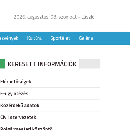
2026. augusztus. 08, szombat - László
ezvények
Kultúra
Sportélet
Galéria
KERESETT INFORMÁCIÓK
Elérhetőségek
E-ügyintézés
Közérdekű adatok
Civil szervezetek
Polgármesteri köszöntő