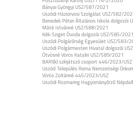
Posztobányi Károly USZ/714-2/2020
Bányai Gyöngyi USZ/587/2021
Uszódi Háziorvosi Szolgálat USZ/582/20
Benedek Péter Általános Iskola dolgozói
Máté Istvánné USZ/588/2021
Kék-Sziget Óvoda dolgozói USZ/585/202
Uszódi Polgárőrség Egyesület USZ/583/
Uszódi Polgármesteri Hivatal dolgozói U
Ötvösné Vörös Katalin USZ/589/2021
BARI(k) színjátszó csoport 446/2023/USZ
Uszód Település Roma Nemzetiségi Önk
Vörös Zoltánné 445/2023/USZ
Uszódi Rozmaring Hagyományőrző Népda