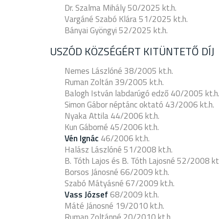
Dr. Szalma Mihály 50/2025 kt.h.
Vargáné Szabó Klára 51/2025 kt.h.
Bányai Gyöngyi 52/2025 kt.h.
USZÓD KÖZSÉGÉRT KITÜNTETŐ DÍJ
Nemes Lászlóné 38/2005 kt.h.
Ruman Zoltán 39/2005 kt.h.
Balogh István labdarúgó edző 40/2005 kt.h
Simon Gábor néptánc oktató 43/2006 kt.h.
Nyaka Attila 44/2006 kt.h.
Kun Gáborné 45/2006 kt.h.
Vén Ignác
46/2006 kt.h.
Halász Lászlóné 51/2008 kt.h.
B. Tóth Lajos és B. Tóth Lajosné 52/2008 kt.
Borsos Jánosné 66/2009 kt.h.
Szabó Mátyásné 67/2009 kt.h.
Vass József
68/2009 kt.h.
Máté Jánosné 19/2010 kt.h.
Ruman Zoltánné 20/2010 kt.h.