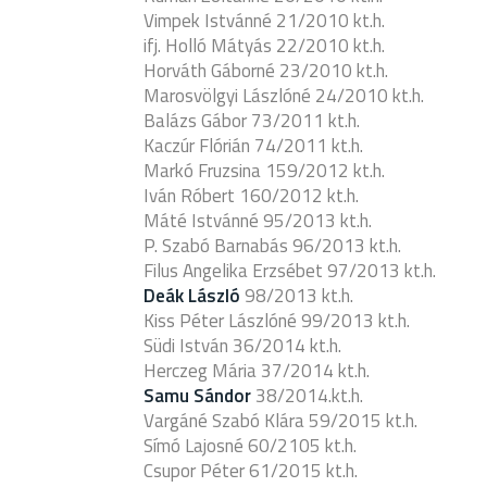
Vimpek Istvánné 21/2010 kt.h.
ifj. Holló Mátyás 22/2010 kt.h.
Horváth Gáborné 23/2010 kt.h.
Marosvölgyi Lászlóné 24/2010 kt.h.
Balázs Gábor 73/2011 kt.h.
Kaczúr Flórián 74/2011 kt.h.
Markó Fruzsina 159/2012 kt.h.
Iván Róbert 160/2012 kt.h.
Máté Istvánné 95/2013 kt.h.
P. Szabó Barnabás 96/2013 kt.h.
Filus Angelika Erzsébet 97/2013 kt.h.
Deák László
98/2013 kt.h.
Kiss Péter Lászlóné 99/2013 kt.h.
Südi István 36/2014 kt.h.
Herczeg Mária 37/2014 kt.h.
Samu Sándor
38/2014.kt.h.
Vargáné Szabó Klára 59/2015 kt.h.
Símó Lajosné 60/2105 kt.h.
Csupor Péter 61/2015 kt.h.