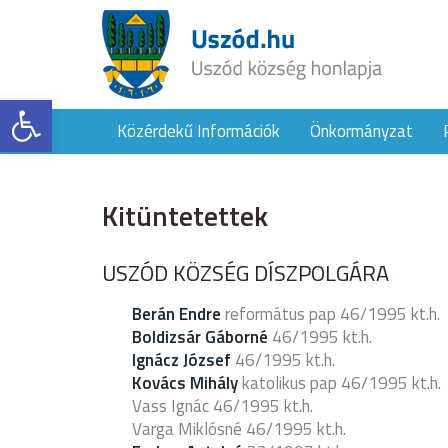
Eszköztár megnyitása
Közérdekű Információk
Önkormányzat
Kitüntetettek
USZÓD KÖZSÉG DÍSZPOLGÁRA
Berán Endre
református pap 46/1995 kt.h.
Boldizsár Gáborné
46/1995 kt.h.
Ignácz József
46/1995 kt.h.
Kovács Mihály
katolikus pap 46/1995 kt.h.
Vass Ignác 46/1995 kt.h.
Varga Miklósné 46/1995 kt.h.