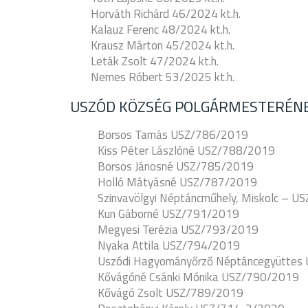
Horváth Richárd 46/2024 kt.h.
Kalauz Ferenc 48/2024 kt.h.
Krausz Márton 45/2024 kt.h.
Leták Zsolt 47/2024 kt.h.
Nemes Róbert 53/2025 kt.h.
USZÓD KÖZSÉG POLGÁRMESTERÉNE
Borsos Tamás USZ/786/2019
Kiss Péter Lászlóné USZ/788/2019
Borsos Jánosné USZ/785/2019
Holló Mátyásné USZ/787/2019
Szinvavölgyi Néptáncműhely, Miskolc – 
Kun Gáborné USZ/791/2019
Megyesi Terézia USZ/793/2019
Nyaka Attila USZ/794/2019
Uszódi Hagyományőrző Néptáncegyüttes
Kővágóné Csánki Mónika USZ/790/2019
Kővágó Zsolt USZ/789/2019