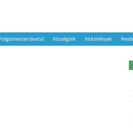
Polgármesteri hivatal
Községünk
Intézmények
Rend