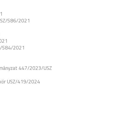
21
 USZ/586/2021
1
2021
SZ/584/2021
ormányzat 447/2023/USZ
lkör USZ/419/2024