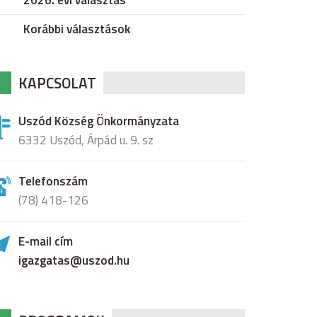
2026. évi választás
Korábbi választások
KAPCSOLAT
Uszód Község Önkormányzata
6332 Uszód, Árpád u. 9. sz
Telefonszám
(78) 418-126
E-mail cím
igazgatas@uszod.hu