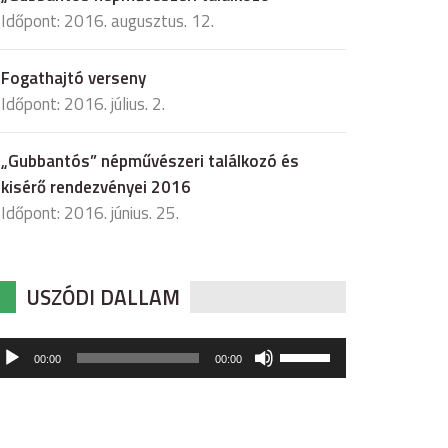
Időpont: 2016. augusztus. 12.
Fogathajtó verseny
Időpont: 2016. július. 2.
„Gubbantós” népművészeri találkozó és
kisérő rendezvényei 2016
Időpont: 2016. június. 25.
USZÓDI DALLAM
udió
A
00:00
00:00
hangerő
játszó
növeléséhez,
illetőleg
csökkentéséhez
a