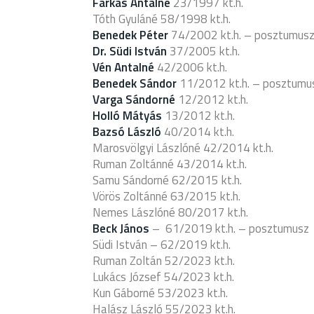
Farkas Antalné
23/1997 kt.h.
Tóth Gyuláné 58/1998 kt.h.
Benedek Péter
74/2002 kt.h. – posztumus
Dr. Südi István
37/2005 kt.h.
Vén Antalné
42/2006 kt.h.
Benedek Sándor
11/2012 kt.h. – posztumu
Varga Sándorné
12/2012 kt.h.
Holló Mátyás
13/2012 kt.h.
Bazsó László
40/2014 kt.h.
Marosvölgyi Lászlóné 42/2014 kt.h.
Ruman Zoltánné 43/2014 kt.h.
Samu Sándorné 62/2015 kt.h.
Vörös Zoltánné 63/2015 kt.h.
Nemes Lászlóné 80/2017 kt.h.
Beck János
– 61/2019 kt.h. – posztumusz
Südi István – 62/2019 kt.h.
Ruman Zoltán 52/2023 kt.h.
Lukács József 54/2023 kt.h.
Kun Gáborné 53/2023 kt.h.
Halász László 55/2023 kt.h.