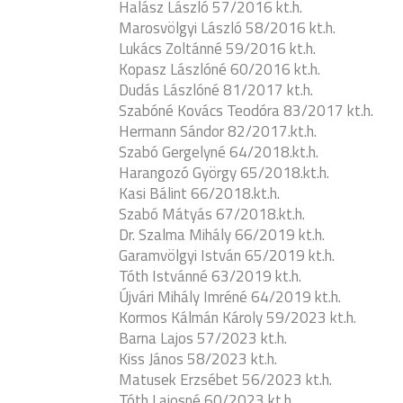
Halász László 57/2016 kt.h.
Marosvölgyi László 58/2016 kt.h.
Lukács Zoltánné 59/2016 kt.h.
Kopasz Lászlóné 60/2016 kt.h.
Dudás Lászlóné 81/2017 kt.h.
Szabóné Kovács Teodóra 83/2017 kt.h.
Hermann Sándor 82/2017.kt.h.
Szabó Gergelyné 64/2018.kt.h.
Harangozó György 65/2018.kt.h.
Kasi Bálint 66/2018.kt.h.
Szabó Mátyás 67/2018.kt.h.
Dr. Szalma Mihály 66/2019 kt.h.
Garamvölgyi István 65/2019 kt.h.
Tóth Istvánné 63/2019 kt.h.
Újvári Mihály Imréné 64/2019 kt.h.
Kormos Kálmán Károly 59/2023 kt.h.
Barna Lajos 57/2023 kt.h.
Kiss János 58/2023 kt.h.
Matusek Erzsébet 56/2023 kt.h.
Tóth Lajosné 60/2023 kt.h.