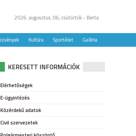
2026. augusztus. 06, csütörtök - Berta
ezvények
Kultúra
Sportélet
Galéria
KERESETT INFORMÁCIÓK
Elérhetőségek
E-ügyintézés
Közérdekű adatok
Civil szervezetek
Polgármesteri köszöntő