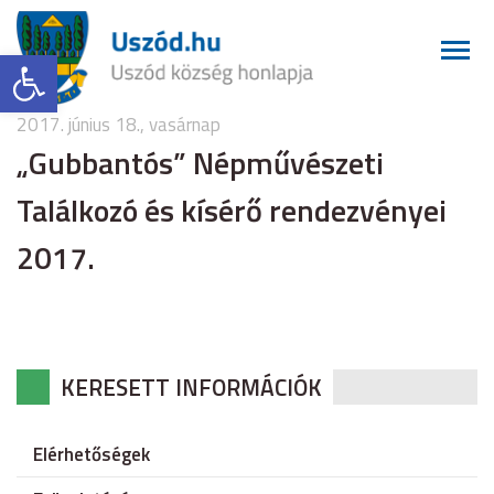
Eszköztár megnyitása
2017. június 18., vasárnap
„Gubbantós” Népművészeti
Találkozó és kísérő rendezvényei
2017.
KERESETT INFORMÁCIÓK
Elérhetőségek