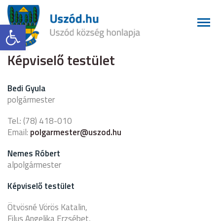
Eszköztár megnyitása
Képviselő testület
Bedi Gyula
polgármester
Tel.: (78) 418-010
Email:
polgarmester@uszod.hu
Nemes Róbert
alpolgármester
Képviselő testület
Ötvösné Vörös Katalin,
Filus Angelika Erzsébet,