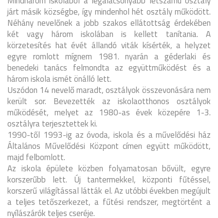
Mindhárom iskolából a legalacsonyabb létszámú osztály
járt másik községbe, így mindenhol hét osztály működött.
Néhány nevelőnek a jobb szakos ellátottság érdekében
két vagy három iskolában is kellett tanítania. A
körzetesítés hat évét állandó viták kísérték, a helyzet
egyre romlott mígnem 1981. nyarán a géderlaki és
benedeki tanács felmondta az együttműködést és a
három iskola ismét önálló lett.
Uszódon 14 nevelő maradt, osztályok összevonására nem
került sor. Bevezették az iskolaotthonos osztályok
működését, melyet az 1980-as évek közepére 1-3.
osztályra terjesztettek ki.
1990-től 1993-ig az óvoda, iskola és a művelődési ház
Általános Művelődési Központ címen együtt működött,
majd felbomlott.
Az iskola épülete közben folyamatosan bővült, egyre
korszerűbb lett. Új tantermekkel, központi fűtéssel,
korszerű világítással látták el. Az utóbbi években megújult
a teljes tetőszerkezet, a fűtési rendszer, megtörtént a
nyílászárók teljes cseréje.