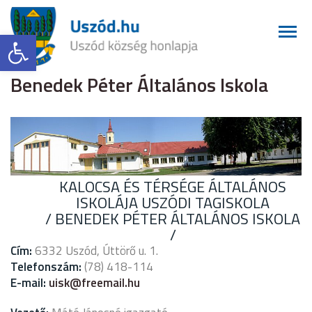
Eszköztár megnyitása
Benedek Péter Általános Iskola
KALOCSA ÉS TÉRSÉGE ÁLTALÁNOS
ISKOLÁJA USZÓDI TAGISKOLA
/ BENEDEK PÉTER ÁLTALÁNOS ISKOLA
/
Cím:
6332 Uszód, Úttörő u. 1.
Telefonszám:
(78) 418-114
E-mail:
uisk@freemail.hu