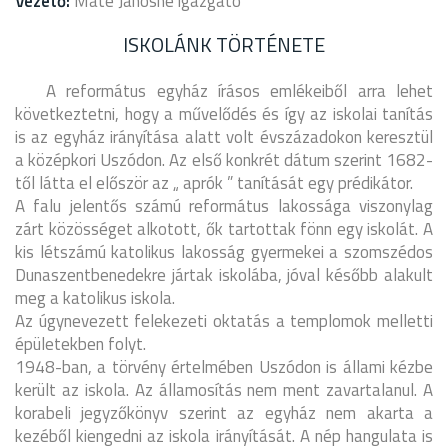
Vezető:
Máté Jánosné igazgató
ISKOLÁNK TÖRTÉNETE
A református egyház írásos emlékeiből arra lehet
következtetni, hogy a művelődés és így az iskolai tanítás
is az egyház irányítása alatt volt évszázadokon keresztül
a középkori Uszódon. Az első konkrét dátum szerint 1682-
től látta el először az „ aprók ” tanítását egy prédikátor.
A falu jelentős számú református lakossága viszonylag
zárt közösséget alkotott, ők tartottak fönn egy iskolát. A
kis létszámú katolikus lakosság gyermekei a szomszédos
Dunaszentbenedekre jártak iskolába, jóval később alakult
meg a katolikus iskola.
Az úgynevezett felekezeti oktatás a templomok melletti
épületekben folyt.
1948-ban, a törvény értelmében Uszódon is állami kézbe
került az iskola. Az államosítás nem ment zavartalanul. A
korabeli jegyzőkönyv szerint az egyház nem akarta a
kezéből kiengedni az iskola irányítását. A nép hangulata is