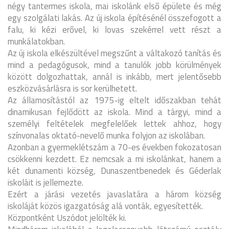
négy tantermes iskola, mai iskolánk első épülete és még
egy szolgálati lakás. Az új iskola építésénél összefogott a
falu, ki kézi erővel, ki lovas szekérrel vett részt a
munkálatokban.
Az új iskola elkészültével megszűnt a váltakozó tanítás és
mind a pedagógusok, mind a tanulók jobb körülmények
között dolgozhattak, annál is inkább, mert jelentősebb
eszközvásárlásra is sor kerülhetett.
Az államosítástól az 1975-ig eltelt időszakban tehát
dinamikusan fejlődött az iskola. Mind a tárgyi, mind a
személyi feltételek megfelelőek lettek ahhoz, hogy
színvonalas oktató-nevelő munka folyjon az iskolában.
Azonban a gyermeklétszám a 70-es években fokozatosan
csökkenni kezdett. Ez nemcsak a mi iskolánkat, hanem a
két dunamenti község, Dunaszentbenedek és Géderlak
iskoláit is jellemezte.
Ezért a járási vezetés javaslatára a három község
iskoláját közös igazgatóság alá vonták, egyesítették.
Központként Uszódot jelölték ki.