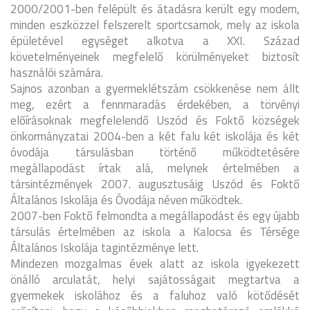
2000/2001-ben felépült és átadásra került egy modern,
minden eszközzel felszerelt sportcsarnok, mely az iskola
épületével egységet alkotva a XXI. Század
követelményeinek megfelelő körülményeket biztosít
használói számára.
Sajnos azonban a gyermeklétszám csökkenése nem állt
meg, ezért a fennmaradás érdekében, a törvényi
előírásoknak megfelelendő Uszód és Foktő községek
önkormányzatai 2004-ben a két falu két iskolája és két
óvodája társulásban történő működtetésére
megállapodást írtak alá, melynek értelmében a
társintézmények 2007. augusztusáig Uszód és Foktő
Általános Iskolája és Óvodája néven működtek.
2007-ben Foktő felmondta a megállapodást és egy újabb
társulás értelmében az iskola a Kalocsa és Térsége
Általános Iskolája tagintézménye lett.
Mindezen mozgalmas évek alatt az iskola igyekezett
önálló arculatát, helyi sajátosságait megtartva a
gyermekek iskolához és a faluhoz való kötődését