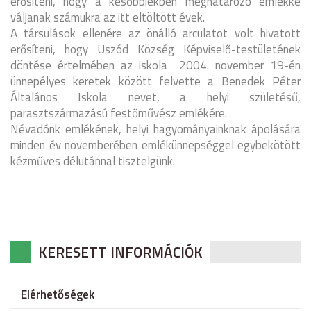
erősíteni, hogy a későbbiekben meghatározó emlékké
váljanak számukra az itt eltöltött évek.
A társulások ellenére az önálló arculatot volt hivatott
erősíteni, hogy Uszód Község Képviselő-testületének
döntése értelmében az iskola
2004. november 19-én
ünnepélyes keretek között felvette a Benedek Péter
Általános Iskola nevet, a helyi születésű,
parasztszármazású festőművész emlékére.
Névadónk emlékének, helyi hagyományainknak ápolására
minden év novemberében emlékünnepséggel egybekötött
kézműves délutánnal tisztelgünk.
KERESETT INFORMÁCIÓK
Elérhetőségek