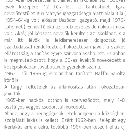
1951-ben bevezették a villanyt az iskolába. Az 1950-es
évek közepére 12 fős lett a tantestület. Igazi
nevelőtestület Kun Mátyás igazgatósága alatt alakult ki (
1954-64-ig volt először Uszódon igazgató, majd 1970-
től ismét ). Ennek fő oka az iskolavezetés demokratizmusa
volt. Aktív, jól képzett nevelők kerültek az iskolához, s a
már itt lévők is lelkiismeretesen dolgoztak, jó
szaktudással rendelkeztek. Fokozatosan javult a szakos
ellátottság, a tanítás egyre színvonalasabb lett. Ez abban
is megmutatkozott, hogy a 60-as évektől növekedett a
középiskolában továbbtanuló gyerekek száma.
1962—től 1966-ig iskolánkban tanított Raffai Sarolta
írónő is.
A tárgyi feltételek az államosítás után fokozatosan
javultak.
1965-ben napközi otthon is szerveződött, mely 1-8.
osztályos vegyes csoporttal működött.
Ahhoz, hogy a pedagógusok letelepedjenek a községben,
szolgálati lakás is kellett. Ezért 1962-ben
felépült egy
ikerlakás erre a célra, továbbá 1964-ben készült el az új,