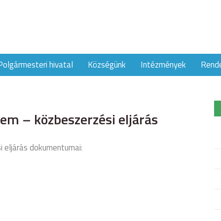
Polgármesteri hivatal
Községünk
Intézmények
Rend
tem – közbeszerzési eljárás
i eljárás dokumentumai: