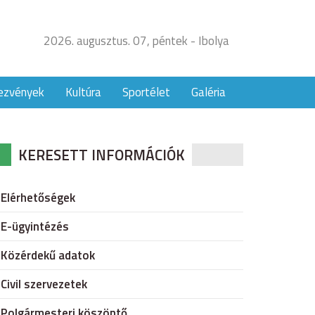
2026. augusztus. 07, péntek - Ibolya
ezvények
Kultúra
Sportélet
Galéria
KERESETT INFORMÁCIÓK
Elérhetőségek
E-ügyintézés
Közérdekű adatok
Civil szervezetek
Polgármesteri köszöntő