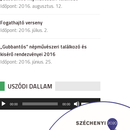
Időpont: 2016. augusztus. 12.
Fogathajtó verseny
Időpont: 2016. július. 2.
„Gubbantós” népművészeri találkozó és
kisérő rendezvényei 2016
Időpont: 2016. június. 25.
USZÓDI DALLAM
udió
A
00:00
00:00
hangerő
játszó
növeléséhez,
illetőleg
csökkentéséhez
a