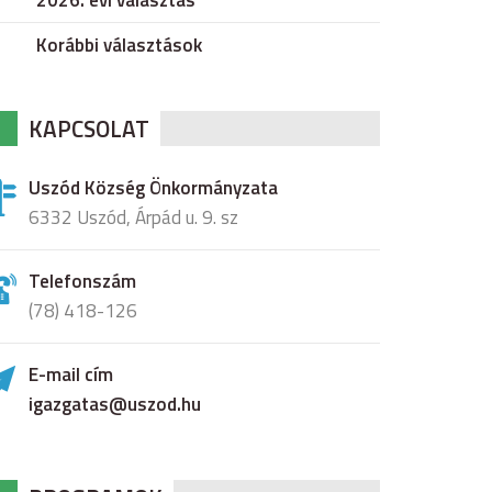
2026. évi választás
Korábbi választások
KAPCSOLAT
Uszód Község Önkormányzata
6332 Uszód, Árpád u. 9. sz
Telefonszám
(78) 418-126
E-mail cím
igazgatas@uszod.hu