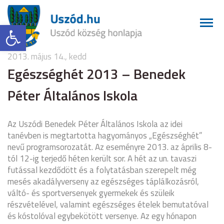
Eszköztár megnyitása
2013. május 14., kedd
Egészséghét 2013 – Benedek
Péter Általános Iskola
Az Uszódi Benedek Péter Általános Iskola az idei
tanévben is megtartotta hagyományos „Egészséghét”
nevű programsorozatát. Az eseményre 2013. az április 8-
tól 12-ig terjedő héten került sor. A hét az un. tavaszi
futással kezdődött és a folytatásban szerepelt még
mesés akadályverseny az egészséges táplálkozásról,
váltó- és sportversenyek gyermekek és szüleik
részvételével, valamint egészséges ételek bemutatóval
és kóstolóval egybekötött versenye. Az egy hónapon