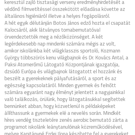
keresztül zajló tisztasági verseny eredményhirdetését a
védőnő filmvetítéssel összekötött előadása követte az
általános higiéniáról illetve a helyes fogápolásról.
A hét egyik délutánján Botos János edző hozta el csapatát
Kalocsáról, akik látványos tornabemutatóval
örvendeztették meg a nézőközönséget. A két
legérdekesebb nap mindenki számára mégis az volt,
amikor iskolánkba két világklasszis sportoló, Kozmann
György többszörös kenu világbajnok és Dr. Kovács Antal, a
Paksi Atomerőmű Látogató Központjának igazgatója,
dzsúdó Európa és világbajnok látogatott el hozzánk és
beszélt a gyerekeknek pályafutásáról, a sport és az
egészség kapcsolatáról. Minden gyermek és felnőtt
számára egyaránt nagy élményt jelentett a nagyjainkkal
való találkozás, örülünk, hogy látogatásukkal segítettek
bennünket abban, hogy közvetlenül is példaképeket
állíthassunk a gyermekek elé a nevelés során. Mindkét
híres vendég tiszteletére zenés aerobic bemutató zárta a
programot iskolánk leánytanulóinak közreműködésével,
melyre Kapitányné Erdei Ilona készítette fel a gyerekeket.