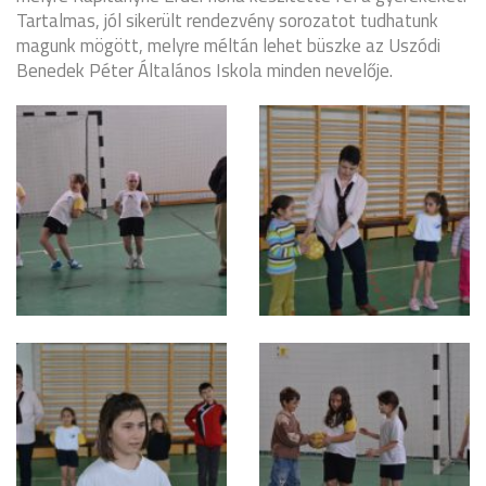
Tartalmas, jól sikerült rendezvény sorozatot tudhatunk
magunk mögött, melyre méltán lehet büszke az Uszódi
Benedek Péter Általános Iskola minden nevelője.