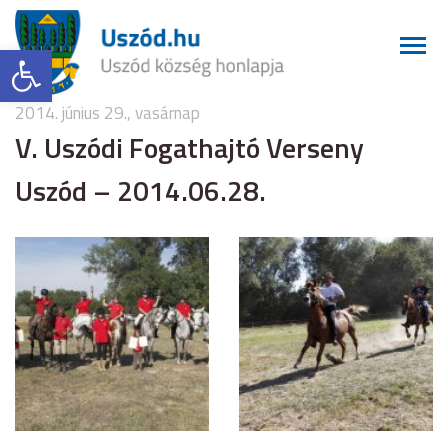
Eszköztár megnyitása
2014. június 29., vasárnap
V. Uszódi Fogathajtó Verseny
Uszód – 2014.06.28.