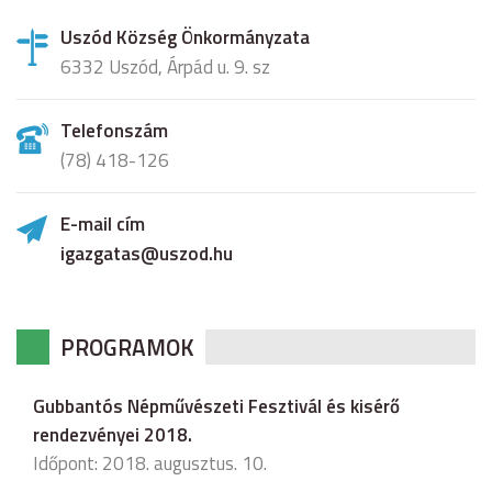
Uszód Község Önkormányzata
6332 Uszód, Árpád u. 9. sz
Telefonszám
(78) 418-126
E-mail cím
igazgatas@uszod.hu
PROGRAMOK
Gubbantós Népművészeti Fesztivál és kisérő
rendezvényei 2018.
Időpont: 2018. augusztus. 10.