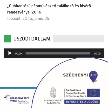
„Gubbantós” népművészeri találkozó és kisérő
rendezvényei 2016
Időpont: 2016. június. 25.
USZÓDI DALLAM
Audió
00:00
00:00
lejátszó
Copyright © 2026 uszod.hu Minden jog fenntartva. •
Készítette:
fridrik.me