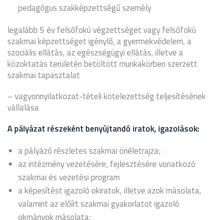
pedagógus szakképzettségű személy
legalább 5 év felsőfokú végzettséget vagy felsőfokú
szakmai képzettséget igénylő, a gyermekvédelem, a
szociális ellátás, az egészségügyi ellátás, illetve a
közoktatás területén betöltött munkakörben szerzett
szakmai tapasztalat
– vagyonnyilatkozat-tételi kötelezettség teljesítésének
vállalása
A pályázat részeként benyújtandó iratok, igazolások:
a pályázó részletes szakmai önéletrajza;
az intézmény vezetésére, fejlesztésére vonatkozó
szakmai és vezetési program
a képesítést igazoló okiratok, illetve azok másolata,
valamint az előírt szakmai gyakorlatot igazoló
okmányok másolata;