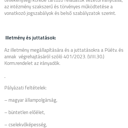
tevékenységi körébe tartozó feladatok vezetői irányítása,
az intézmény szakszerű és törvényes működtetése a
vonatkozó jogszabályok és belső szabályzatok szerint.
Illetmény és juttatások:
Az illetmény megállapítására és a juttatásokra a Púétv. és
annak végrehajtásáról szóló 401/2023. (VIII.30.)
Korm.rendelet az irányadók.
Pályázati feltételek:
– magyar állampolgárság,
– büntetlen előélet,
– cselekvőképesség,