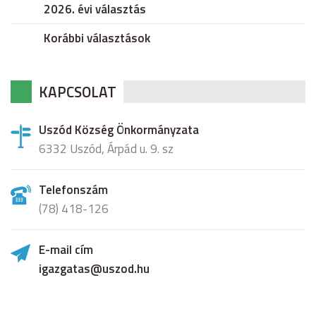
2026. évi választás
Korábbi választások
KAPCSOLAT
Uszód Község Önkormányzata
6332 Uszód, Árpád u. 9. sz
Telefonszám
(78) 418-126
E-mail cím
igazgatas@uszod.hu