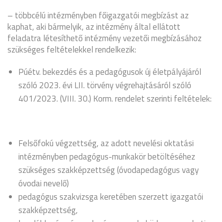
– többcélú intézményben főigazgatói megbízást az
kaphat, aki bármelyik, az intézmény által ellátott
feladatra létesíthető intézmény vezetői megbízásához
szükséges feltételekkel rendelkezik:
Púétv. bekezdés és a pedagógusok új életpályájáról
szóló 2023. évi LII. törvény végrehajtásáról szóló
401/2023. (VIII. 30.) Korm. rendelet szerinti feltételek:
Felsőfokú végzettség, az adott nevelési oktatási
intézményben pedagógus-munkakör betöltéséhez
szükséges szakképzettség (óvodapedagógus vagy
óvodai nevelő)
pedagógus szakvizsga keretében szerzett igazgatói
szakképzettség,