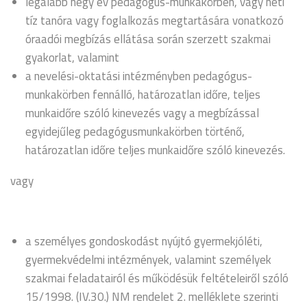
legalább négy év pedagógus-munkakörben, vagy heti
tíz tanóra vagy foglalkozás megtartására vonatkozó
óraadói megbízás ellátása során szerzett szakmai
gyakorlat, valamint
a nevelési-oktatási intézményben pedagógus-
munkakörben fennálló, határozatlan időre, teljes
munkaidőre szóló kinevezés vagy a megbízással
egyidejűleg pedagógusmunkakörben történő,
határozatlan időre teljes munkaidőre szóló kinevezés.
vagy
a személyes gondoskodást nyújtó gyermekjóléti,
gyermekvédelmi intézmények, valamint személyek
szakmai feladatairól és működésük feltételeiről szóló
15/1998. (IV.30.) NM rendelet 2. melléklete szerinti