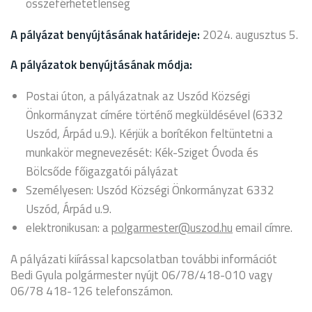
összeférhetetlenség
A pályázat benyújtásának határideje:
2024. augusztus 5.
A pályázatok benyújtásának módja:
Postai úton, a pályázatnak az Uszód Községi
Önkormányzat címére történő megküldésével (6332
Uszód, Árpád u.9.). Kérjük a borítékon feltüntetni a
munkakör megnevezését: Kék-Sziget Óvoda és
Bölcsőde főigazgatói pályázat
Személyesen: Uszód Községi Önkormányzat 6332
Uszód, Árpád u.9.
elektronikusan: a
polgarmester@uszod.hu
email címre.
A pályázati kiírással kapcsolatban további információt
Bedi Gyula polgármester nyújt 06/78/418-010 vagy
06/78 418-126 telefonszámon.