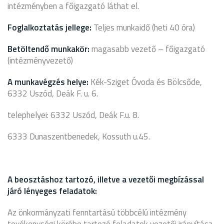
intézményben a főigazgató láthat el.
Foglalkoztatás jellege:
Teljes munkaidő (heti 40 óra)
Betöltendő munkakör:
magasabb vezető – főigazgató
(intézményvezető)
A munkavégzés helye:
Kék-Sziget Óvoda és Bölcsőde,
6332 Uszód, Deák F. u. 6.
telephelyei: 6332 Uszód, Deák F.u. 8.
6333 Dunaszentbenedek, Kossuth u.45.
A beosztáshoz tartozó, illetve a vezetői megbízással
járó lényeges feladatok:
Az önkormányzati fenntartású többcélú intézmény