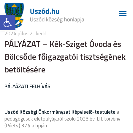
Eszköztár megnyitása
2024. július 2., kedd
PÁLYÁZAT – Kék-Sziget Óvoda és
Bölcsőde főigazgatói tisztségének
betöltésére
PÁLYÁZATI FELHÍVÁS
Uszód Községi Önkormányzat Képviselő-testülete
a
pedagógusok életpályájáról szóló 2023.évi LII. törvény
(Púétv.) 37.§ alapján