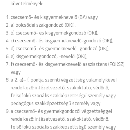
követelmények:
csecsemő- és kisgyermeknevelő (BA) vagy
a) bölcsődei szakgondozó (OKJ),
b) csecsemő- és kisgyermekgondozó (OKJ),
c) csecsemő- és kisgyermeknevelő-gondozó (OKJ),
d) csecsemő- és gyermeknevelő- gondozó (OKJ),
e) kisgyermekgondozó, -nevelői (OKJ),
f) csecsemő- és kisgyermeknevelő asszisztens (FOKSZ)
vagy
a 2. a)–f) pontja szerinti végzettség valamelyikével
rendelkező: intézetvezető, szakoktató, védőnő,
felsőfokú szociális szakképzettségű személy vagy
pedagógus szakképzettségű személy vagy
a csecsemő- és gyermekgondozói végzettséggel
rendelkező: intézetvezető, szakoktató, védőnő,
felsőfokú szociális szakképzettségű személy vagy