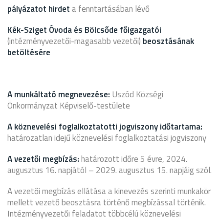
pályázatot hirdet
a fenntartásában lévő
Kék-Sziget Óvoda és Bölcsőde főigazgatói
(intézményvezetői-magasabb vezetői)
beosztásának
betöltésére
A munkáltató megnevezése:
Uszód Községi
Önkormányzat Képviselő-testülete
A köznevelési foglalkoztatotti jogviszony időtartama:
határozatlan idejű köznevelési foglalkoztatási jogviszony
A vezetői megbízás:
határozott időre 5 évre, 2024.
augusztus 16. napjától – 2029. augusztus 15. napjáig szól.
A vezetői megbízás ellátása a kinevezés szerinti munkakör
mellett vezető beosztásra történő megbízással történik.
Intézményvezetői feladatot többcélú köznevelési