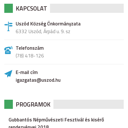
KAPCSOLAT
Uszód Község Önkormányzata
6332 Uszód, Árpád u. 9. sz
Telefonszám
(78) 418-126
E-mail cím
igazgatas@uszod.hu
PROGRAMOK
Gubbantós Népművészeti Fesztivál és kisérő
rendezvényei 2018.