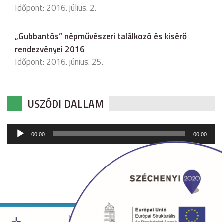
Időpont: 2016. július. 2.
„Gubbantós” népművészeri találkozó és kisérő
rendezvényei 2016
Időpont: 2016. június. 25.
USZÓDI DALLAM
Audió
00:00
00:00
lejátszó
Copyright © 2026 uszod.hu Minden jog fenntartva. •