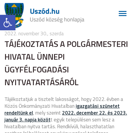
Eszköztár megnyitása
2022. november 30., szerda
TÁJÉKOZTATÁS A POLGÁRMESTERI
HIVATAL ÜNNEPI
ÜGYFÉLFOGADÁSI
NYITVATARTÁSÁRÓL
Tájékoztatjuk a tisztelt lakosságot, hogy 2022. évben a
Közös Önkormányzati Hivatalban
igazgatási szünetet
rendeltünk el
, mely szerint
2022. december 22. és 2023.
január 3. napja közöt
t egyik településen sem lesz a
hivatalban nyitva tartás. Rendkívüli, halaszthatatlan