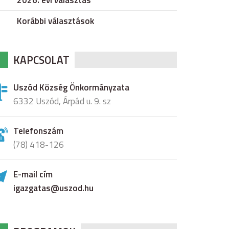
2026. évi választás
Korábbi választások
KAPCSOLAT
Uszód Község Önkormányzata
6332 Uszód, Árpád u. 9. sz
Telefonszám
(78) 418-126
E-mail cím
igazgatas@uszod.hu