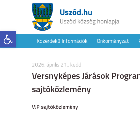
Eszköztár megnyitása
Közérdekű Információk
Önkormányzat
2026. április 21., kedd
Versnyképes Járások Progra
sajtóközlemény
VJP sajtóközlemény