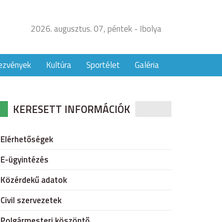
2026. augusztus. 07, péntek - Ibolya
ezvények
Kultúra
Sportélet
Galéria
KERESETT INFORMÁCIÓK
Elérhetőségek
E-ügyintézés
Közérdekű adatok
Civil szervezetek
Polgármesteri köszöntő