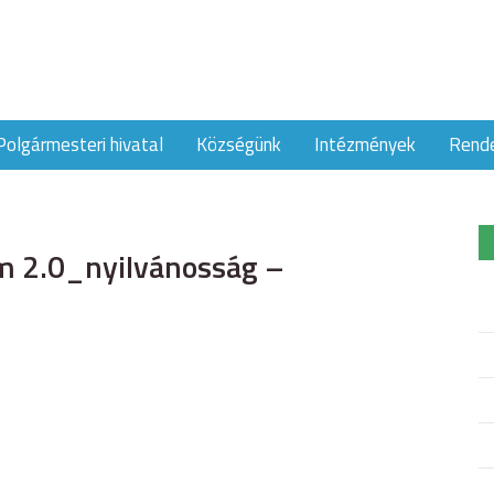
Polgármesteri hivatal
Községünk
Intézmények
Rend
m 2.0_nyilvánosság –