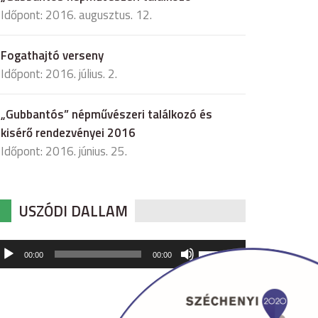
Időpont: 2016. augusztus. 12.
Fogathajtó verseny
Időpont: 2016. július. 2.
„Gubbantós” népművészeri találkozó és
kisérő rendezvényei 2016
Időpont: 2016. június. 25.
USZÓDI DALLAM
udió
A
00:00
00:00
hangerő
játszó
növeléséhez,
illetőleg
csökkentéséhez
a