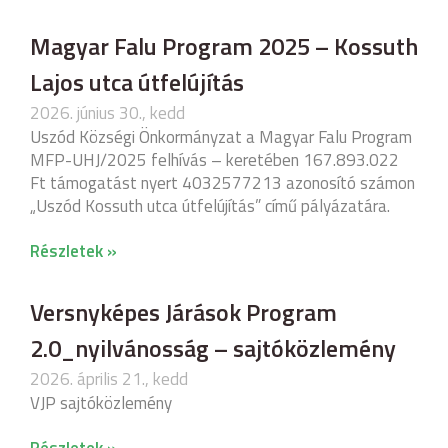
Magyar Falu Program 2025 – Kossuth
Lajos utca útfelújítás
2026. június 30., kedd
Uszód Községi Önkormányzat a Magyar Falu Program
MFP-UHJ/2025 felhívás – keretében 167.893.022
Ft támogatást nyert 4032577213 azonosító számon
„Uszód Kossuth utca útfelújítás” című pályázatára.
Részletek »
Versnyképes Járások Program
2.0_nyilvánosság – sajtóközlemény
2026. április 21., kedd
VJP sajtóközlemény