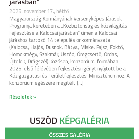
járásban”
2025. november 17., hétfő
Magyarország Kormányának Versenyképes Járások
Programja keretében a „Közbiztonság és közvilágítás
fejlesztése a Kalocsai járásban” címen a Kalocsai
járáshoz tartozó 14 település önkormányzata
(Kalocsa, Hajós, Dusnok, Bátya, Miske, Fajsz, Foktő,
Homokmégy, Szakmár, Uszód, Öregcsertő, Ordas,
Újtelek, Drágszél) közösen, konzorciumi formában
2025. első félévében fejlesztési igényt nyújtott be a
Közigazgatási és Területfejlesztési Minisztériumhoz. A
konzorcium egészére megítélt […]
Részletek »
USZÓD
KÉPGALÉRIA
ÖSSZES GALÉRIA