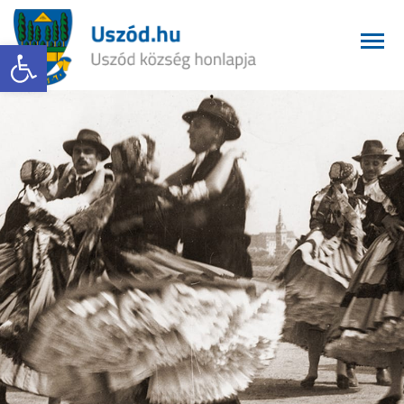
Eszköztár megnyitása