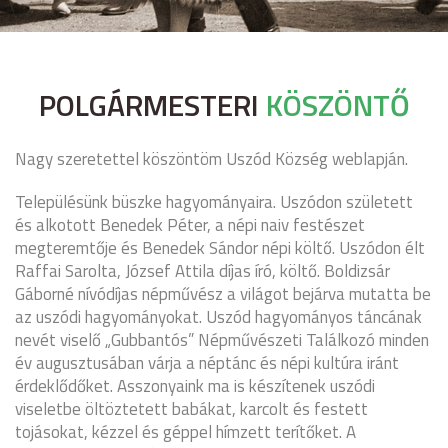
POLGÁRMESTERI
KÖSZÖNTŐ
Nagy szeretettel köszöntöm Uszód Község weblapján.
Településünk büszke hagyományaira. Uszódon született
és alkotott Benedek Péter, a népi naiv festészet
megteremtője és Benedek Sándor népi költő. Uszódon élt
Raffai Sarolta, József Attila díjas író, költő. Boldizsár
Gáborné nívódíjas népművész a világot bejárva mutatta be
az uszódi hagyományokat. Uszód hagyományos táncának
nevét viselő „Gubbantós” Népművészeti Találkozó minden
év augusztusában várja a néptánc és népi kultúra iránt
érdeklődőket. Asszonyaink ma is készítenek uszódi
viseletbe öltöztetett babákat, karcolt és festett
tojásokat, kézzel és géppel hímzett terítőket. A