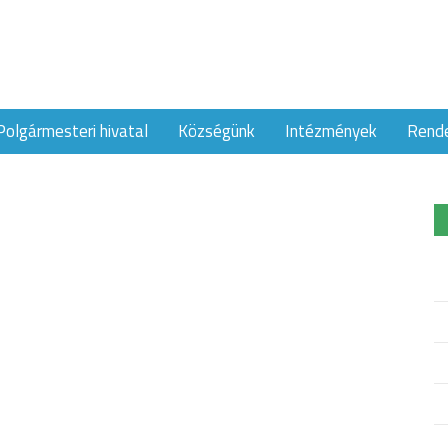
Polgármesteri hivatal
Községünk
Intézmények
Rend