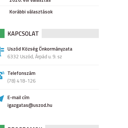
2026. évi választás
Korábbi választások
KAPCSOLAT
Uszód Község Önkormányzata
6332 Uszód, Árpád u. 9. sz
Telefonszám
(78) 418-126
E-mail cím
igazgatas@uszod.hu