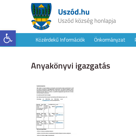
Eszköztár megnyitása
Közérdekű Információk
Önkormányzat
Anyakönyvi igazgatás