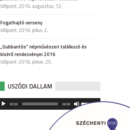
Időpont: 2016. augusztus. 12.
Fogathajtó verseny
Időpont: 2016. július. 2.
„Gubbantós” népművészeri találkozó és
kisérő rendezvényei 2016
Időpont: 2016. június. 25.
USZÓDI DALLAM
udió
A
00:00
00:00
hangerő
játszó
növeléséhez,
illetőleg
csökkentéséhez
a