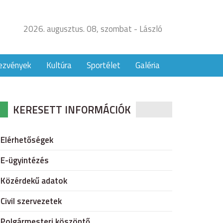
2026. augusztus. 08, szombat - László
ezvények
Kultúra
Sportélet
Galéria
KERESETT INFORMÁCIÓK
Elérhetőségek
E-ügyintézés
Közérdekű adatok
Civil szervezetek
Polgármesteri köszöntő