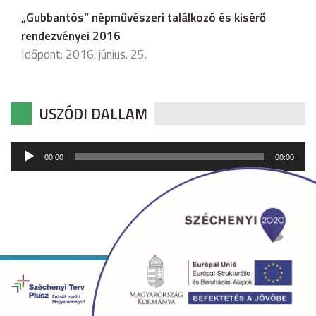
„Gubbantós” népművészeri találkozó és kisérő
rendezvényei 2016
Időpont: 2016. június. 25.
USZÓDI DALLAM
Audió
00:00
00:00
lejátszó
Copyright © 2026 uszod.hu Minden jog fenntartva. •
Készítette:
fridrik.me