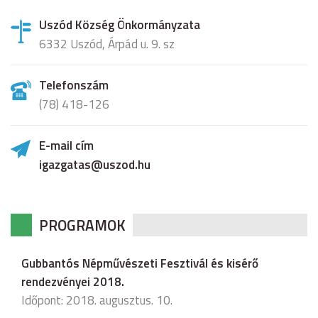
Uszód Község Önkormányzata
6332 Uszód, Árpád u. 9. sz
Telefonszám
(78) 418-126
E-mail cím
igazgatas@uszod.hu
PROGRAMOK
Gubbantós Népművészeti Fesztivál és kisérő
rendezvényei 2018.
Időpont: 2018. augusztus. 10.