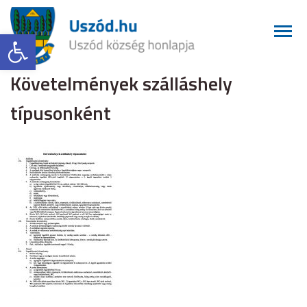
Eszköztár megnyitása
Követelmények szálláshely
típusonként