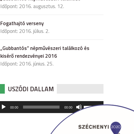
Időpont: 2016. augusztus. 12.
Fogathajtó verseny
Időpont: 2016. július. 2.
„Gubbantós” népművészeri találkozó és
kisérő rendezvényei 2016
Időpont: 2016. június. 25.
USZÓDI DALLAM
udió
A
00:00
00:00
hangerő
játszó
növeléséhez,
illetőleg
csökkentéséhez
a