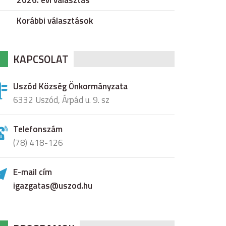
2026. évi választás
Korábbi választások
KAPCSOLAT
Uszód Község Önkormányzata
6332 Uszód, Árpád u. 9. sz
Telefonszám
(78) 418-126
E-mail cím
igazgatas@uszod.hu