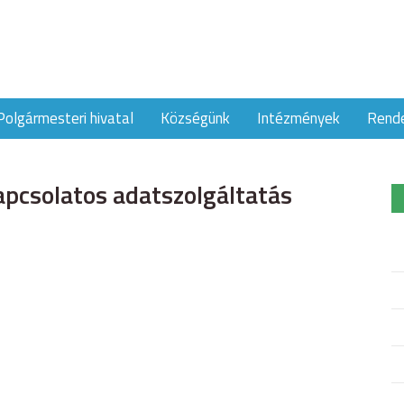
Polgármesteri hivatal
Községünk
Intézmények
Rend
kapcsolatos adatszolgáltatás