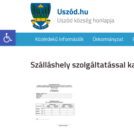
Eszköztár megnyitása
Közérdekű Információk
Önkormányzat
Szálláshely szolgáltatással 