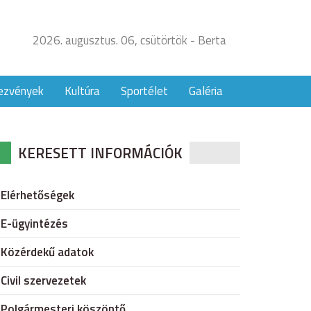
2026. augusztus. 06, csütörtök - Berta
ezvények
Kultúra
Sportélet
Galéria
KERESETT INFORMÁCIÓK
Elérhetőségek
E-ügyintézés
Közérdekű adatok
Civil szervezetek
Polgármesteri köszöntő