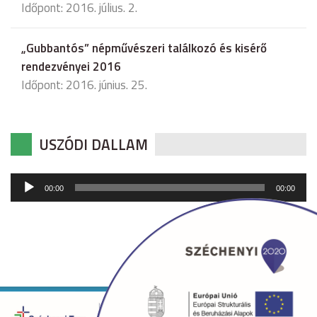
Időpont: 2016. július. 2.
„Gubbantós” népművészeri találkozó és kisérő
rendezvényei 2016
Időpont: 2016. június. 25.
USZÓDI DALLAM
Audió
00:00
00:00
lejátszó
Copyright © 2026 uszod.hu Minden jog fenntartva. •