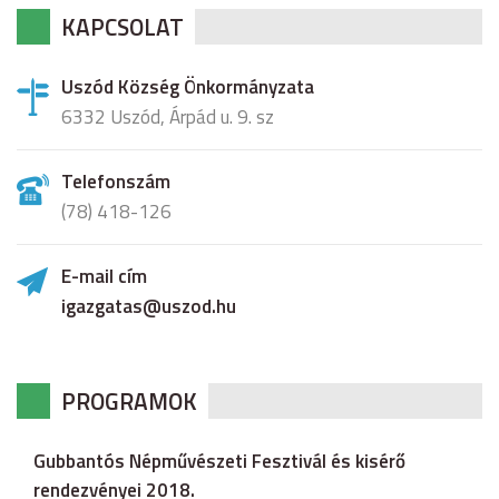
KAPCSOLAT
Uszód Község Önkormányzata
6332 Uszód, Árpád u. 9. sz
Telefonszám
(78) 418-126
E-mail cím
igazgatas@uszod.hu
PROGRAMOK
Gubbantós Népművészeti Fesztivál és kisérő
rendezvényei 2018.