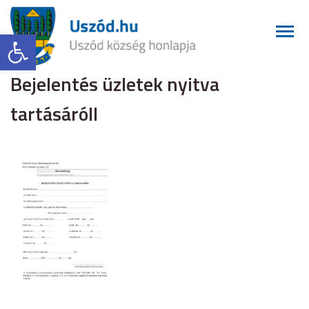
Eszköztár megnyitása
Bejelentés üzletek nyitva
tartásáróll