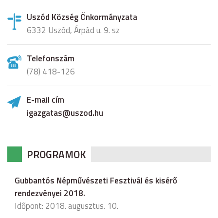
Uszód Község Önkormányzata
6332 Uszód, Árpád u. 9. sz
Telefonszám
(78) 418-126
E-mail cím
igazgatas@uszod.hu
PROGRAMOK
Gubbantós Népművészeti Fesztivál és kisérő
rendezvényei 2018.
Időpont: 2018. augusztus. 10.