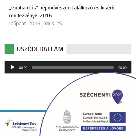
„Gubbantós” népművészeri találkozó és kisérő
rendezvényei 2016
Időpont: 2016. június. 25.
USZÓDI DALLAM
Audió
00:00
00:00
lejátszó
Copyright © 2026 uszod.hu Minden jog fenntartva. •
Készítette:
fridrik.me