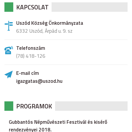
KAPCSOLAT
Uszód Község Önkormányzata
6332 Uszód, Árpád u. 9. sz
Telefonszám
(78) 418-126
E-mail cím
igazgatas@uszod.hu
PROGRAMOK
Gubbantós Népművészeti Fesztivál és kisérő
rendezvényei 2018.