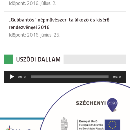
Időpont: 2016. július. 2.
„Gubbantós” népművészeri találkozó és kisérő
rendezvényei 2016
Időpont: 2016. június. 25.
USZÓDI DALLAM
Audió
00:00
00:00
lejátszó
Copyright © 2026 uszod.hu Minden jog fenntartva. •