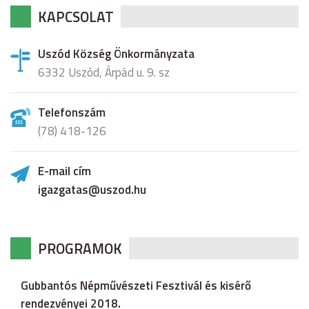
KAPCSOLAT
Uszód Község Önkormányzata
6332 Uszód, Árpád u. 9. sz
Telefonszám
(78) 418-126
E-mail cím
igazgatas@uszod.hu
PROGRAMOK
Gubbantós Népművészeti Fesztivál és kisérő
rendezvényei 2018.