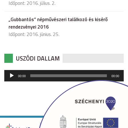
Időpont: 2016. július. 2.
„Gubbantós” népművészeri találkozó és kisérő
rendezvényei 2016
Időpont: 2016. június. 25.
USZÓDI DALLAM
Audió
00:00
00:00
lejátszó
Copyright © 2026 uszod.hu Minden jog fenntartva. •