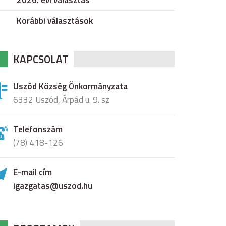
2026. évi választás
Korábbi választások
KAPCSOLAT
Uszód Község Önkormányzata
6332 Uszód, Árpád u. 9. sz
Telefonszám
(78) 418-126
E-mail cím
igazgatas@uszod.hu