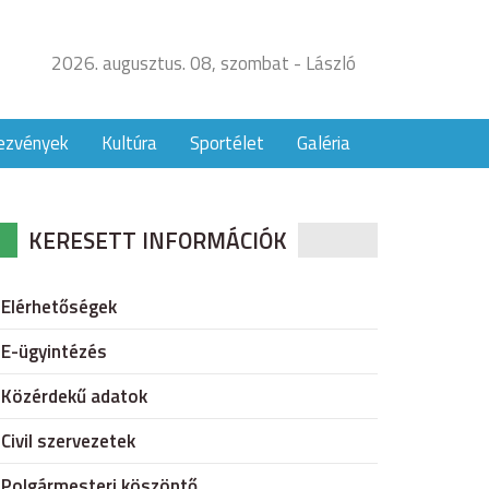
2026. augusztus. 08, szombat - László
ezvények
Kultúra
Sportélet
Galéria
KERESETT INFORMÁCIÓK
Elérhetőségek
E-ügyintézés
Közérdekű adatok
Civil szervezetek
Polgármesteri köszöntő