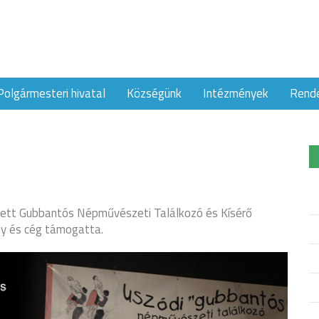
Polgármesteri hivatal
Községünk
Intézmények
Rend
ett Gubbantós Népművészeti Találkozó és Kísérő
y és cég támogatta.