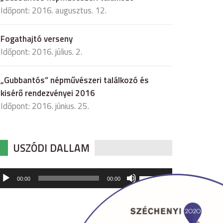
Időpont: 2016. augusztus. 12.
Fogathajtó verseny
Időpont: 2016. július. 2.
„Gubbantós” népművészeri találkozó és
kisérő rendezvényei 2016
Időpont: 2016. június. 25.
USZÓDI DALLAM
udió
A
00:00
00:00
hangerő
játszó
növeléséhez,
illetőleg
csökkentéséhez
a