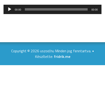
Audió
00:00
00:00
lejátszó
Copyright © 2026 uszod.hu Minden jog fenntartva. •
Készítette:
fridrik.me