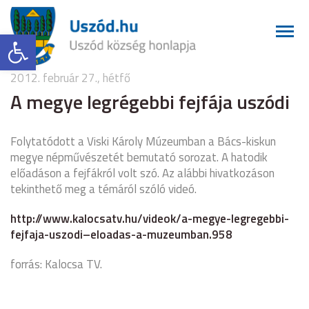
Eszköztár megnyitása
2012. február 27., hétfő
A megye legrégebbi fejfája uszódi
Folytatódott a Viski Károly Múzeumban a Bács-kiskun
megye népművészetét bemutató sorozat. A hatodik
előadáson a fejfákról volt szó. Az alábbi hivatkozáson
tekinthető meg a témáról szóló videó.
http://www.kalocsatv.hu/videok/a-megye-legregebbi-
fejfaja-uszodi–eloadas-a-muzeumban.958
forrás: Kalocsa TV.