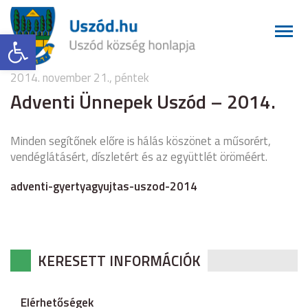
Eszköztár megnyitása
2014. november 21., péntek
Adventi Ünnepek Uszód – 2014.
Minden segítőnek előre is hálás köszönet a műsorért,
vendéglátásért, díszletért és az együttlét öröméért.
adventi-gyertyagyujtas-uszod-2014
KERESETT INFORMÁCIÓK
Elérhetőségek