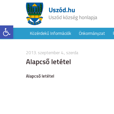
Eszköztár megnyitása
Közérdekű Információk
Önkormányzat
2013. szeptember 4., szerda
Alapcső letétel
Alapcső letétel