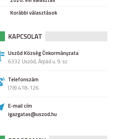
2026. évi választás
Korábbi választások
KAPCSOLAT
Uszód Község Önkormányzata
6332 Uszód, Árpád u. 9. sz
Telefonszám
(78) 418-126
E-mail cím
igazgatas@uszod.hu