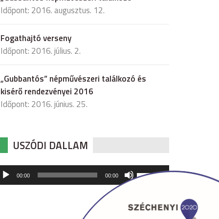
Időpont: 2016. augusztus. 12.
Fogathajtó verseny
Időpont: 2016. július. 2.
„Gubbantós” népművészeri találkozó és
kisérő rendezvényei 2016
Időpont: 2016. június. 25.
USZÓDI DALLAM
udió
A
00:00
00:00
hangerő
játszó
növeléséhez,
illetőleg
csökkentéséhez
a