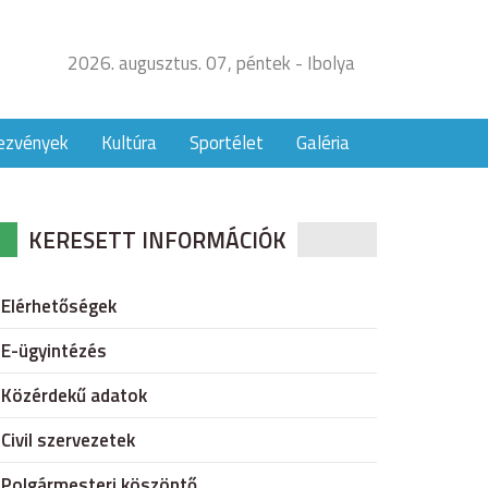
2026. augusztus. 07, péntek - Ibolya
ezvények
Kultúra
Sportélet
Galéria
KERESETT INFORMÁCIÓK
Elérhetőségek
E-ügyintézés
Közérdekű adatok
Civil szervezetek
Polgármesteri köszöntő