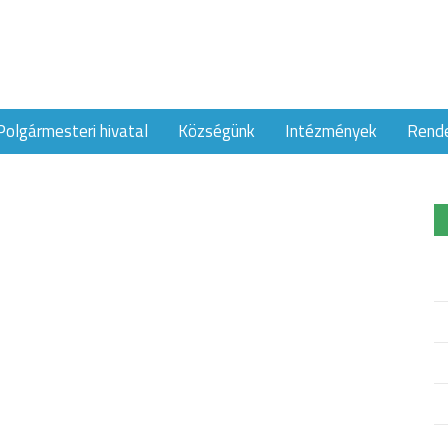
Polgármesteri hivatal
Községünk
Intézmények
Rend