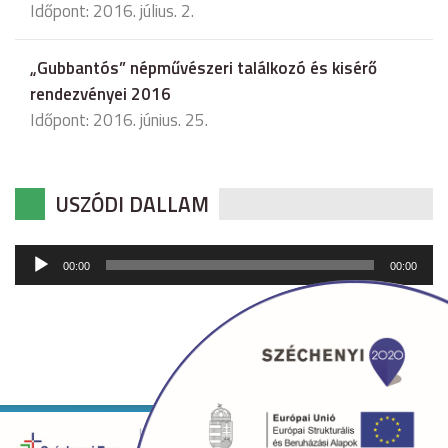
Időpont: 2016. július. 2.
„Gubbantós” népművészeri találkozó és kisérő
rendezvényei 2016
Időpont: 2016. június. 25.
USZÓDI DALLAM
Audió
00:00
00:00
lejátszó
Copyright © 2026 uszod.hu Minden jog fenntartva. •