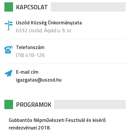
KAPCSOLAT
Uszód Község Önkormányzata
6332 Uszód, Árpád u. 9. sz
Telefonszám
(78) 418-126
E-mail cím
igazgatas@uszod.hu
PROGRAMOK
Gubbantós Népművészeti Fesztivál és kisérő
rendezvényei 2018.