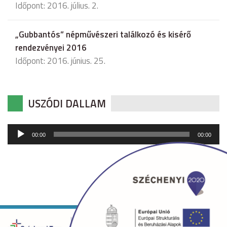
Időpont: 2016. július. 2.
„Gubbantós” népművészeri találkozó és kisérő
rendezvényei 2016
Időpont: 2016. június. 25.
USZÓDI DALLAM
Audió
00:00
00:00
lejátszó
Copyright © 2026 uszod.hu Minden jog fenntartva. •