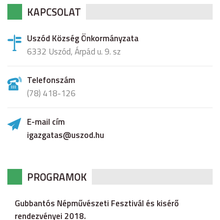
KAPCSOLAT
Uszód Község Önkormányzata
6332 Uszód, Árpád u. 9. sz
Telefonszám
(78) 418-126
E-mail cím
igazgatas@uszod.hu
PROGRAMOK
Gubbantós Népművészeti Fesztivál és kisérő
rendezvényei 2018.