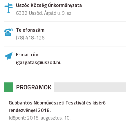
Uszód Község Önkormányzata
6332 Uszód, Árpád u. 9. sz
Telefonszám
(78) 418-126
E-mail cím
igazgatas@uszod.hu
PROGRAMOK
Gubbantós Népművészeti Fesztivál és kisérő
rendezvényei 2018.
Időpont: 2018. augusztus. 10.