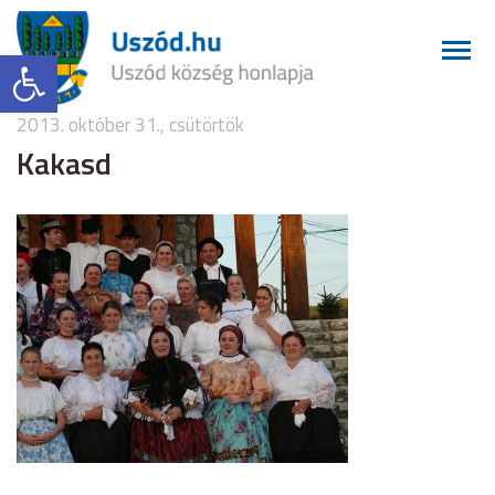
Eszköztár megnyitása
2013. október 31., csütörtök
Kakasd