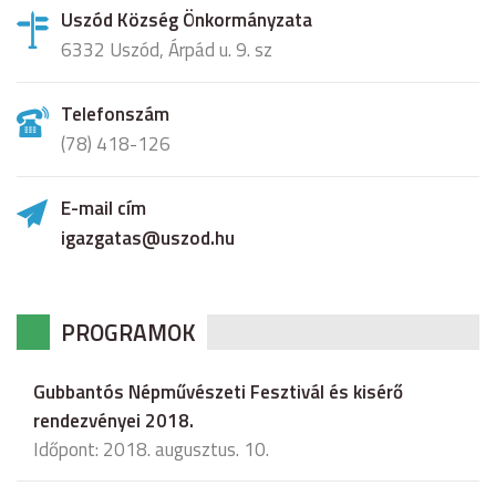
Uszód Község Önkormányzata
6332 Uszód, Árpád u. 9. sz
Telefonszám
(78) 418-126
E-mail cím
igazgatas@uszod.hu
PROGRAMOK
Gubbantós Népművészeti Fesztivál és kisérő
rendezvényei 2018.
Időpont: 2018. augusztus. 10.