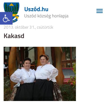
Eszköztár megnyitása
2013. október 31., csütörtök
Kakasd