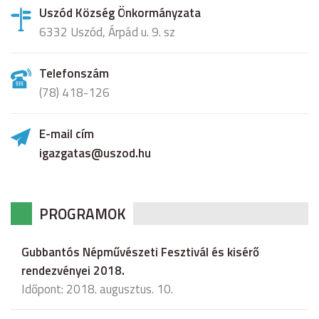
Uszód Község Önkormányzata
6332 Uszód, Árpád u. 9. sz
Telefonszám
(78) 418-126
E-mail cím
igazgatas@uszod.hu
PROGRAMOK
Gubbantós Népművészeti Fesztivál és kisérő
rendezvényei 2018.
Időpont: 2018. augusztus. 10.