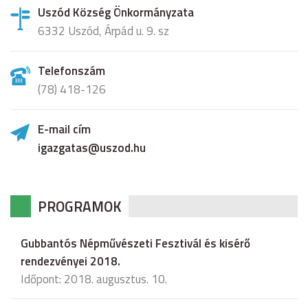
Uszód Község Önkormányzata
6332 Uszód, Árpád u. 9. sz
Telefonszám
(78) 418-126
E-mail cím
igazgatas@uszod.hu
PROGRAMOK
Gubbantós Népművészeti Fesztivál és kisérő
rendezvényei 2018.
Időpont: 2018. augusztus. 10.