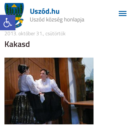
Eszköztár megnyitása
2013. október 31., csütörtök
Kakasd