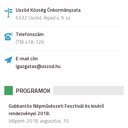
Uszód Község Önkormányzata
6332 Uszód, Árpád u. 9. sz
Telefonszám
(78) 418-126
E-mail cím
igazgatas@uszod.hu
PROGRAMOK
Gubbantós Népművészeti Fesztivál és kisérő
rendezvényei 2018.
Időpont: 2018. augusztus. 10.