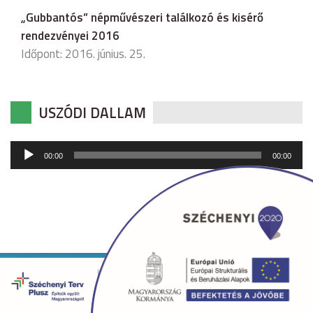
„Gubbantós” népművészeri találkozó és kisérő
rendezvényei 2016
Időpont: 2016. június. 25.
USZÓDI DALLAM
Audió
00:00
00:00
lejátszó
Copyright © 2026 uszod.hu Minden jog fenntartva. •
Készítette:
fridrik.me