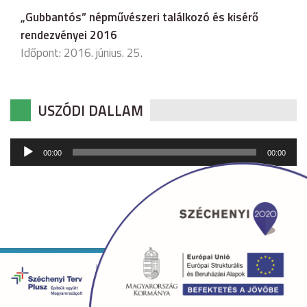
„Gubbantós” népművészeri találkozó és kisérő
rendezvényei 2016
Időpont: 2016. június. 25.
USZÓDI DALLAM
Audió
00:00
00:00
lejátszó
Copyright © 2026 uszod.hu Minden jog fenntartva. •
Készítette:
fridrik.me