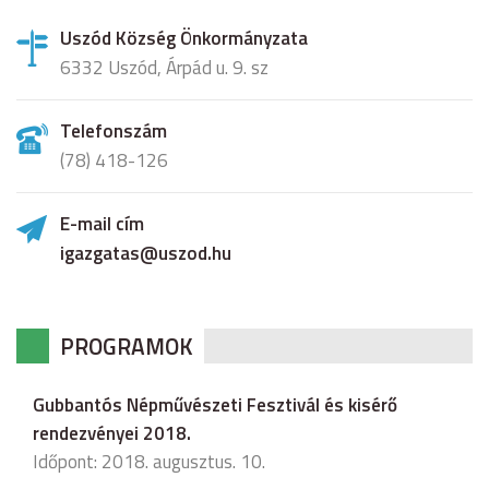
Uszód Község Önkormányzata
6332 Uszód, Árpád u. 9. sz
Telefonszám
(78) 418-126
E-mail cím
igazgatas@uszod.hu
PROGRAMOK
Gubbantós Népművészeti Fesztivál és kisérő
rendezvényei 2018.
Időpont: 2018. augusztus. 10.