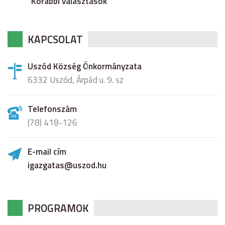
Korábbi választások
KAPCSOLAT
Uszód Község Önkormányzata
6332 Uszód, Árpád u. 9. sz
Telefonszám
(78) 418-126
E-mail cím
igazgatas@uszod.hu
PROGRAMOK