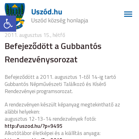
Eszköztár megnyitása
2011. augusztus 15., hétfő
Befejeződött a Gubbantós
Rendezvénysorozat
Befejeződött a 2011. augusztus 1-től 14-ig tartó
Gubbantós Népművészeti Találkozó és Kísérő
Rendezvényei programsorozat.
A rendezvényen készült képanyag megtekinthatő az
alábbi helyeken:
augusztus 12-13-14 rendezvények fotói:
http://uszod.hu/?p=9495
Alkotótábor életképei és a kiállítás anyaga: