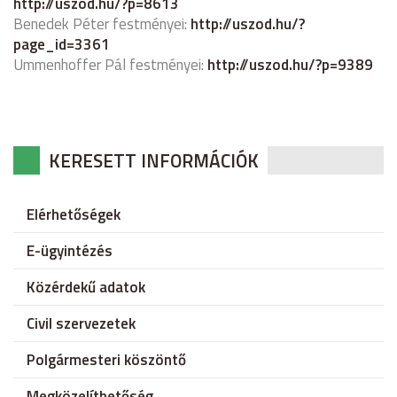
http://uszod.hu/?p=8613
Benedek Péter festményei:
http://uszod.hu/?
page_id=3361
Ummenhoffer Pál festményei:
http://uszod.hu/?p=9389
KERESETT INFORMÁCIÓK
Elérhetőségek
E-ügyintézés
Közérdekű adatok
Civil szervezetek
Polgármesteri köszöntő
Megközelíthetőség