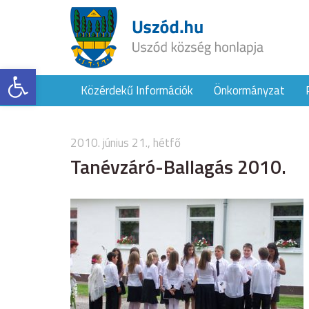
Eszköztár megnyitása
Közérdekű Információk
Önkormányzat
2010. június 21., hétfő
Tanévzáró-Ballagás 2010.