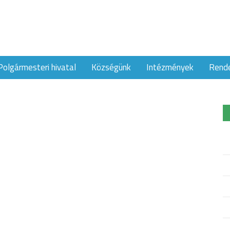
Polgármesteri hivatal
Községünk
Intézmények
Rend