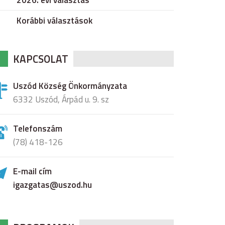
2026. évi választás
Korábbi választások
KAPCSOLAT
Uszód Község Önkormányzata
6332 Uszód, Árpád u. 9. sz
Telefonszám
(78) 418-126
E-mail cím
igazgatas@uszod.hu