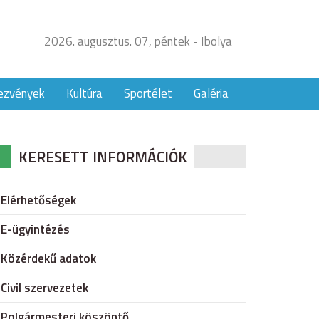
2026. augusztus. 07, péntek - Ibolya
ezvények
Kultúra
Sportélet
Galéria
KERESETT INFORMÁCIÓK
Elérhetőségek
E-ügyintézés
Közérdekű adatok
Civil szervezetek
Polgármesteri köszöntő