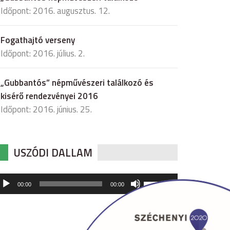
Időpont: 2016. augusztus. 12.
Fogathajtó verseny
Időpont: 2016. július. 2.
„Gubbantós” népművészeri találkozó és
kisérő rendezvényei 2016
Időpont: 2016. június. 25.
USZÓDI DALLAM
udió
A
00:00
00:00
hangerő
játszó
növeléséhez,
illetőleg
csökkentéséhez
a