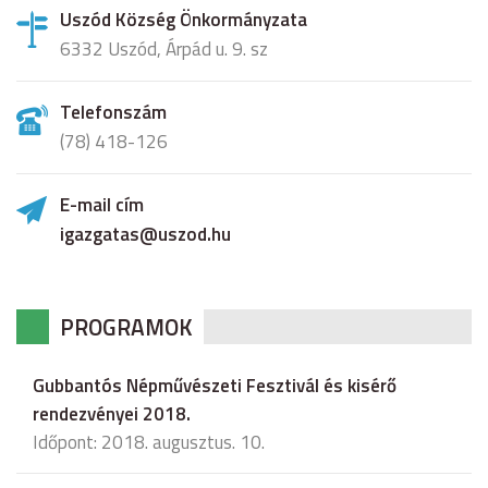
Uszód Község Önkormányzata
6332 Uszód, Árpád u. 9. sz
Telefonszám
(78) 418-126
E-mail cím
igazgatas@uszod.hu
PROGRAMOK
Gubbantós Népművészeti Fesztivál és kisérő
rendezvényei 2018.
Időpont: 2018. augusztus. 10.