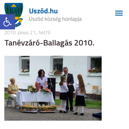
Eszköztár megnyitása
2010. június 21., hétfő
Tanévzáró-Ballagás 2010.