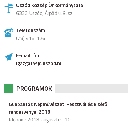
Uszód Község Önkormányzata
6332 Uszód, Árpád u. 9. sz
Telefonszám
(78) 418-126
E-mail cím
igazgatas@uszod.hu
PROGRAMOK
Gubbantós Népművészeti Fesztivál és kisérő
rendezvényei 2018.
Időpont: 2018. augusztus. 10.