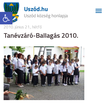
Eszköztár megnyitása
2010. június 21., hétfő
Tanévzáró-Ballagás 2010.