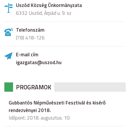
Uszód Község Önkormányzata
6332 Uszód, Árpád u. 9. sz
Telefonszám
(78) 418-126
E-mail cím
igazgatas@uszod.hu
PROGRAMOK
Gubbantós Népművészeti Fesztivál és kisérő
rendezvényei 2018.
Időpont: 2018. augusztus. 10.