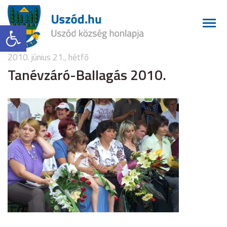
Eszköztár megnyitása
2010. június 21., hétfő
Tanévzáró-Ballagás 2010.