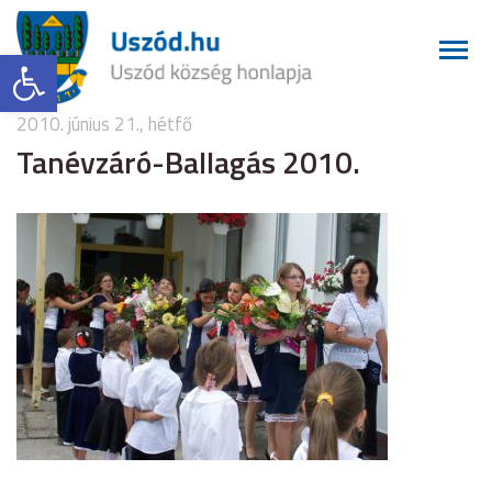
Eszköztár megnyitása
2010. június 21., hétfő
Tanévzáró-Ballagás 2010.