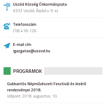
Uszód Község Önkormányzata
6332 Uszód, Árpád u. 9. sz
Telefonszám
(78) 418-126
E-mail cím
igazgatas@uszod.hu
PROGRAMOK
Gubbantós Népművészeti Fesztivál és kisérő
rendezvényei 2018.
Időpont: 2018. augusztus. 10.