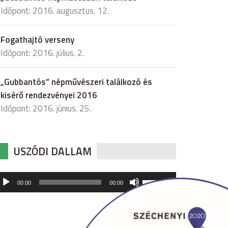
Időpont: 2016. augusztus. 12.
Fogathajtó verseny
Időpont: 2016. július. 2.
„Gubbantós” népművészeri találkozó és
kisérő rendezvényei 2016
Időpont: 2016. június. 25.
USZÓDI DALLAM
udió
A
00:00
00:00
hangerő
játszó
növeléséhez,
illetőleg
csökkentéséhez
a