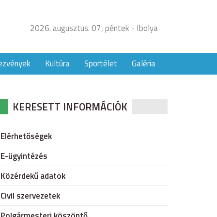
2026. augusztus. 07, péntek - Ibolya
ezvények
Kultúra
Sportélet
Galéria
KERESETT INFORMÁCIÓK
Elérhetőségek
E-ügyintézés
Közérdekű adatok
Civil szervezetek
Polgármesteri köszöntő