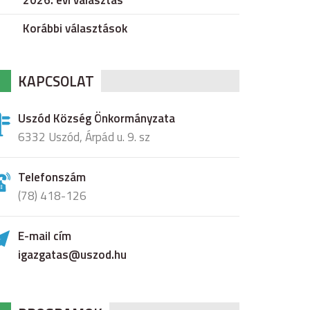
2026. évi választás
Korábbi választások
KAPCSOLAT
Uszód Község Önkormányzata
6332 Uszód, Árpád u. 9. sz
Telefonszám
(78) 418-126
E-mail cím
igazgatas@uszod.hu