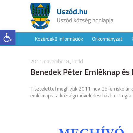
Eszköztár megnyitása
Közérdekű Információk
Önkormányzat
2011. november 8., kedd
Benedek Péter Emléknap és 
Tisztelettel meghívjuk 2011. nov. 25-én iskolán
emléknapra a községi művelődési házba. Progra