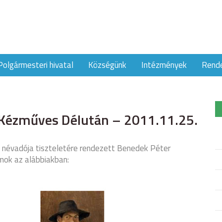
Polgármesteri hivatal
Községünk
Intézmények
Rend
Kézműves Délután – 2011.11.25.
k névadója tiszteletére rendezett Benedek Péter
mok az alábbiakban: