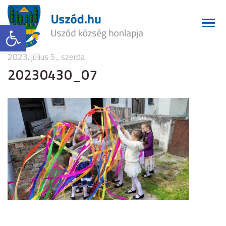
Eszköztár megnyitása
2023. július 5., szerda
20230430_07