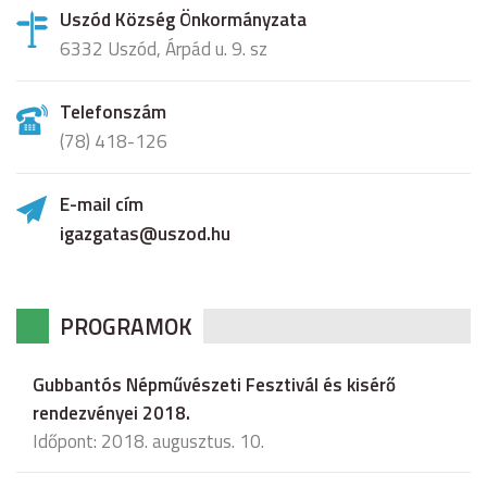
Uszód Község Önkormányzata
6332 Uszód, Árpád u. 9. sz
Telefonszám
(78) 418-126
E-mail cím
igazgatas@uszod.hu
PROGRAMOK
Gubbantós Népművészeti Fesztivál és kisérő
rendezvényei 2018.
Időpont: 2018. augusztus. 10.