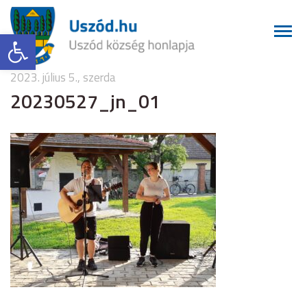
Eszköztár megnyitása
2023. július 5., szerda
20230527_jn_01