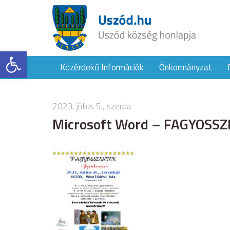
Eszköztár megnyitása
Közérdekű Információk
Önkormányzat
2023. július 5., szerda
Microsoft Word – FAGYOSSZ