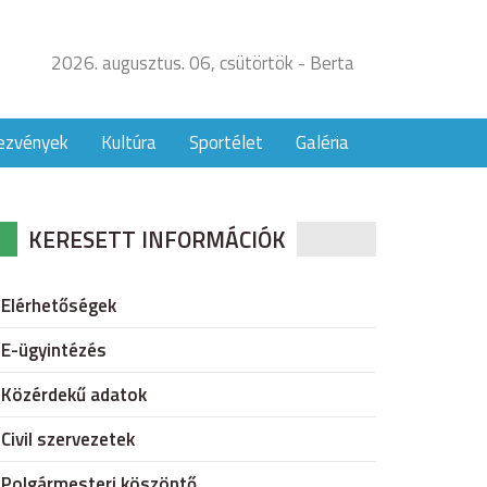
2026. augusztus. 06, csütörtök - Berta
ezvények
Kultúra
Sportélet
Galéria
KERESETT INFORMÁCIÓK
Elérhetőségek
E-ügyintézés
Közérdekű adatok
Civil szervezetek
Polgármesteri köszöntő