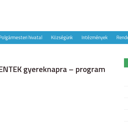
Polgármesteri hivatal
Községünk
Intézmények
Rend
ENTEK gyereknapra – program