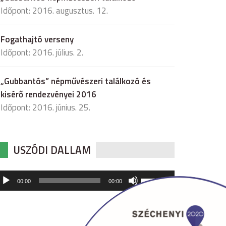
Időpont: 2016. augusztus. 12.
Fogathajtó verseny
Időpont: 2016. július. 2.
„Gubbantós” népművészeri találkozó és
kisérő rendezvényei 2016
Időpont: 2016. június. 25.
USZÓDI DALLAM
udió
A
00:00
00:00
hangerő
játszó
növeléséhez,
illetőleg
csökkentéséhez
a